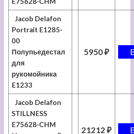
E75628-CHM
Jacob Delafon
Portrait E1285-
00
5950 ₽
Полупьедестал
для
рукомойника
E1233
Jacob Delafon
STILLNESS
E75628-CHM
21212 ₽