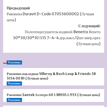
Навигация
Предыдущий
Раковина Duravit D-Code 07053600002 (Лучшая
записи
цена)
Следующий:
Полотенцесушитель водяной Benetto Венето
30*30/30*10 П15 7-4-4 дер.накл.12шт амер.орех
(Лучшая цена)
Раковины
Раковина накладная Villeroy & Boch Loop & Friends 58
5154 00 R1 (Лучшая цена)
Раковины
Раковина Santek Аллегро 60 1.WH30.1.953 (Лучшая цена)
Раковины