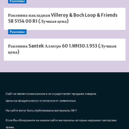
Раковины
Раковина накладная Villeroy & Boch Loop & Friends
58 5154 00 R1 (Лучшая цена)
Раковины
Раковина Santek Аллегро 60 1.WH30.1.953 (Лучшая
цена)
Сайт не является магазином и не осуществляет продажи товаров.
Цены на продукты могут отличаться от заявленных.
На сайте могут быть опубликованы материалы 18+!
Если Вы обнаружили на нашем сайте материалы, которые нарушают авторские
права,