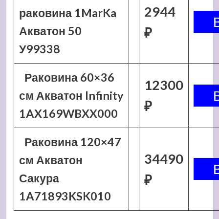
2944
раковина 1MarKa
Акватон 50
₽
У99338
Раковина 60×36
12300
см Акватон Infinity
₽
1AX169WBXX000
Раковина 120×47
34490
см Акватон
Сакура
₽
1A71893KSK010