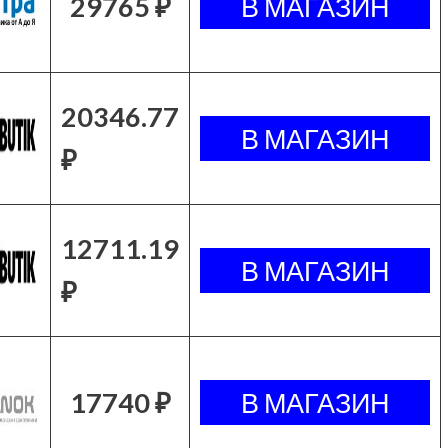
29765 ₽
20346.77
₽
12711.19
₽
17740 ₽