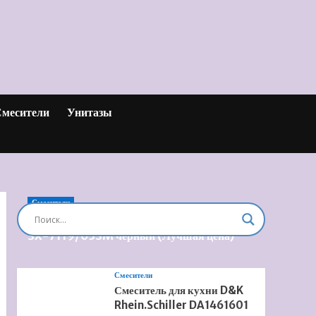
месители
Унитазы
Смесители
Душевая система встроенная Timo Briana
SX-7119/03SM черный (Лучшая цена)
Смесители
Смеситель для кухни D&K
Rhein.Schiller DA1461601