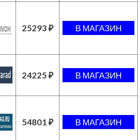
25293 ₽
24225 ₽
54801 ₽