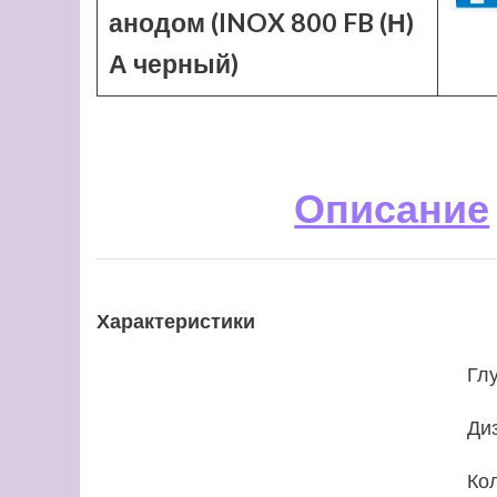
анодом (INOX 800 FB (Н)
А черный)
Описание
Характеристики
Гл
Ди
Ко