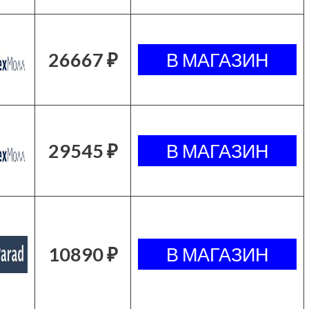
26667 ₽
29545 ₽
10890 ₽