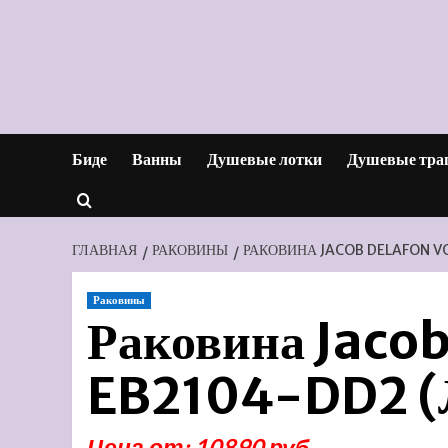
Перейти
к
содержимому
Биде
Ванны
Душевые лотки
Душевые тра
ГЛАВНАЯ
РАКОВИНЫ
РАКОВИНА JACOB DELAFON V
Раковины
Раковина Jacob
EB2104-DD2 (
Цена от: 10890 руб.