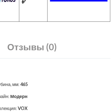
₽
Отзывы (0)
убина, мм
:
465
зайн
:
Модерн
ллекция
:
VOX