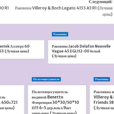
Следующий:
00 R1
Раковина Villeroy & Boch Legato 4153 A5 R1 (Лучшая
цена)
Раковины
antek Аллегро 60
Раковина Jacob Delafon Nouvelle
53 (Лучшая цена)
Vague 45 EGL112-00 белый
(Лучшая цена)
Полотенцесушители
Раковины
Полотенцесушитель
Раковина 
ель
водяной Benetto
Villeroy &
а 450х721
Флоренция 30*30/50*10
Friends 58
ая цена)
П11 6-5 дер.накл.9шт
(Лучшая ц
амер.орех (Лучшая цена)