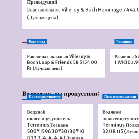
Навигация
Предыдущий
Биде напольное Villeroy & Boch Hommage 7442 
записи
(Лучшая цена)
Раковины
Раковины
Раковина накладная Villeroy &
Раковина S
Boch Loop & Friends 58 5154 00
1.WH30.1.9
R1 (Лучшая цена)
Возможно, вы пропустили:
Полотенцесушители
Полотенцесушители
Водяной
Водяной
полотенцесушитель
полотенцесушит
Terminus Тоскана
Terminus Полк
500*1596 30*30/30*10
32/18 П5 (Лучш
П23 7-4-4-4-4 (Лучшая