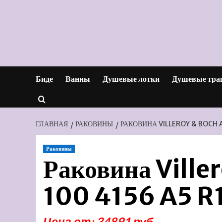
Перейти
к
содержимому
Биде
Ванны
Душевые лотки
Душевые тра
ГЛАВНАЯ
РАКОВИНЫ
РАКОВИНА VILLEROY & BOCH 
Раковины
Раковина Ville
100 4156 A5 R1
Цена от: 34891 руб.