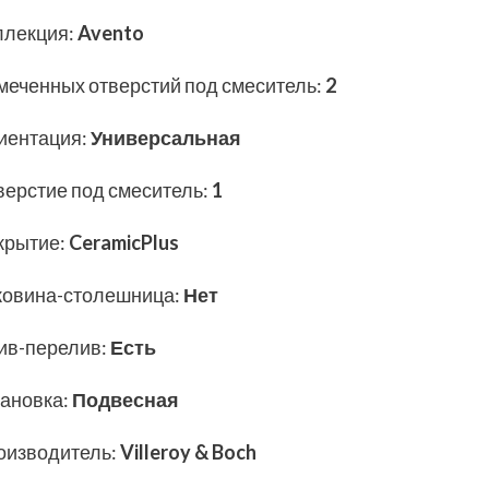
ллекция
:
Avento
меченных отверстий под смеситель
:
2
иентация
:
Универсальная
верстие под смеситель
:
1
крытие
:
CeramicPlus
ковина-столешница
:
Нет
ив-перелив
:
Есть
тановка
:
Подвесная
оизводитель
:
Villeroy & Boch