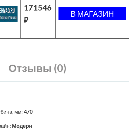
171546
₽
Отзывы (0)
убина, мм
:
470
зайн
:
Модерн