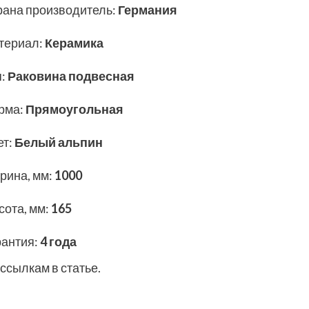
рана производитель
:
Германия
териал
:
Керамика
п
:
Раковина подвесная
рма
:
Прямоугольная
ет
:
Белый альпин
рина, мм
:
1000
сота, мм
:
165
рантия
:
4 года
ссылкам в статье.