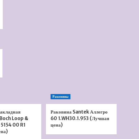
Раковины
накладная
Раковина Santek Аллегро
 Boch Loop &
60 1.WH30.1.953 (Лучшая
 5154 00 R1
цена)
ена)