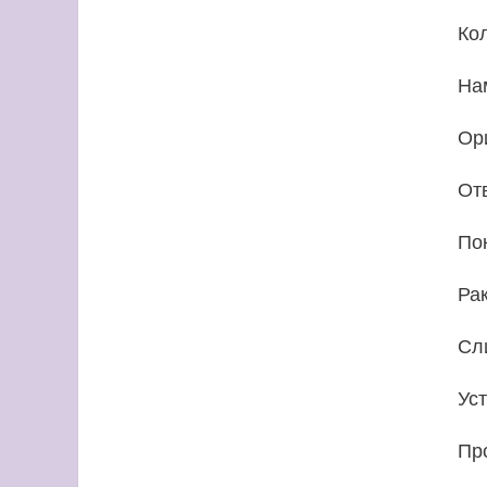
Ко
На
Ор
От
По
Ра
Сл
Ус
Пр