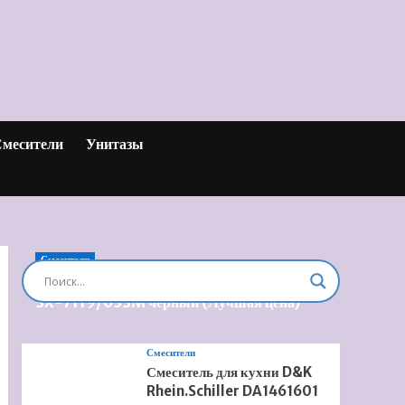
месители
Унитазы
Смесители
Душевая система встроенная Timo Briana
SX-7119/03SM черный (Лучшая цена)
Смесители
Смеситель для кухни D&K
Rhein.Schiller DA1461601