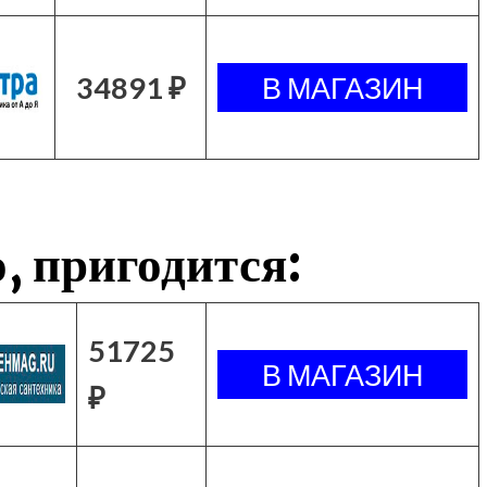
34891 ₽
, пригодится:
51725
₽