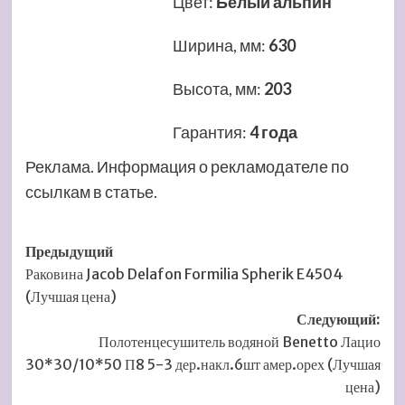
Цвет
:
Белый альпин
Ширина, мм
:
630
Высота, мм
:
203
Гарантия
:
4 года
Реклама. Информация о рекламодателе по
ссылкам в статье.
Навигация
Предыдущий
Раковина Jacob Delafon Formilia Spherik E4504
записи
(Лучшая цена)
Следующий:
Полотенцесушитель водяной Benetto Лацио
30*30/10*50 П8 5-3 дер.накл.6шт амер.орех (Лучшая
цена)