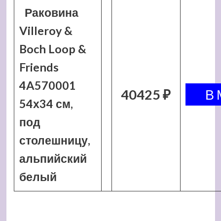
Раковина
Villeroy &
Boch Loop &
Friends
4A570001
40425 ₽
54х34 см,
под
столешницу,
альпийский
белый