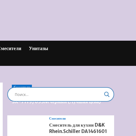
месители
Унитазы
Смесители
Душевая система встроенная Timo Briana
SX-7119/03SM черный (Лучшая цена)
Смесители
Смеситель для кухни D&K
Rhein.Schiller DA1461601