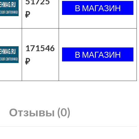
51725
₽
171546
₽
Отзывы (0)