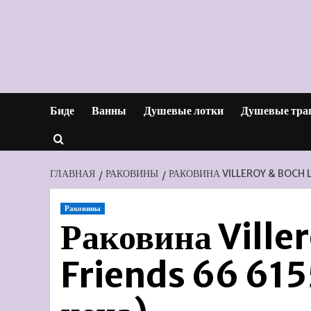
Перейти
к
содержимому
Биде
Ванны
Душевые лотки
Душевые тра
ГЛАВНАЯ
РАКОВИНЫ
РАКОВИНА VILLEROY & BOCH L
Раковины
Раковина Ville
Friends 66 615