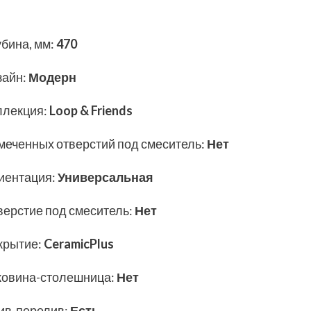
убина, мм
:
470
зайн
:
Модерн
ллекция
:
Loop & Friends
меченных отверстий под смеситель
:
Нет
иентация
:
Универсальная
верстие под смеситель
:
Нет
крытие
:
CeramicPlus
ковина-столешница
:
Нет
ив-перелив
:
Есть