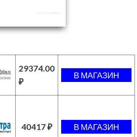
29374.00
₽
40417 ₽