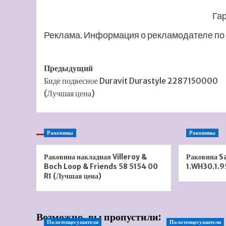
Га
Реклама. Информация о рекламодателе по 
Навигация
Предыдущий
Биде подвесное Duravit Durastyle 2287150000
записи
(Лучшая цена)
Раковины
Раковины
Раковина накладная Villeroy &
Раковина S
Boch Loop & Friends 58 5154 00
1.WH30.1.9
R1 (Лучшая цена)
Возможно, вы пропустили:
Полотенцесушители
Полотенцесушители