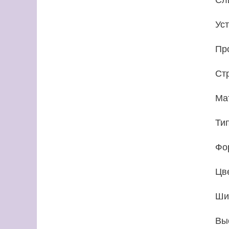
Ус
Пр
Ст
Ма
Ти
Фо
Цв
Ши
Вы