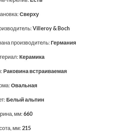
тановка
:
Сверху
оизводитель
:
Villeroy & Boch
рана производитель
:
Германия
териал
:
Керамика
п
:
Раковина встраиваемая
рма
:
Овальная
ет
:
Белый альпин
рина, мм
:
660
сота, мм
:
215