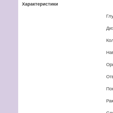
Характеристики
Гл
Ди
Ко
На
Ор
От
По
Ра
Сл