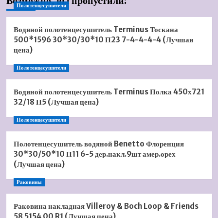
Возможно, вы пропустили:
Полотенцесушители
Водяной полотенцесушитель Terminus Тоскана
500*1596 30*30/30*10 П23 7-4-4-4-4 (Лучшая
цена)
Полотенцесушители
Водяной полотенцесушитель Terminus Полка 450х721
32/18 П5 (Лучшая цена)
Полотенцесушители
Полотенцесушитель водяной Benetto Флоренция
30*30/50*10 П11 6-5 дер.накл.9шт амер.орех
(Лучшая цена)
Раковины
Раковина накладная Villeroy & Boch Loop & Friends
58 5154 00 R1 (Лучшая цена)