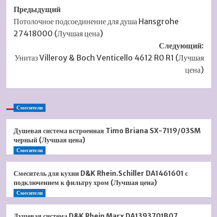
Навигация
Предыдущий
Потолочное подсоединение для душа Hansgrohe
записи
27418000 (Лучшая цена)
Следующий:
Унитаз Villeroy & Boch Venticello 4612 R0 R1 (Лучшая
цена)
Смесители
Душевая система встроенная Timo Briana SX-7119/03SM
черный (Лучшая цена)
Смесители
Смеситель для кухни D&K Rhein.Schiller DA1461601 с
подключением к фильтру хром (Лучшая цена)
Смесители
Душевая система D&K Rhein Marx DA1393701B07