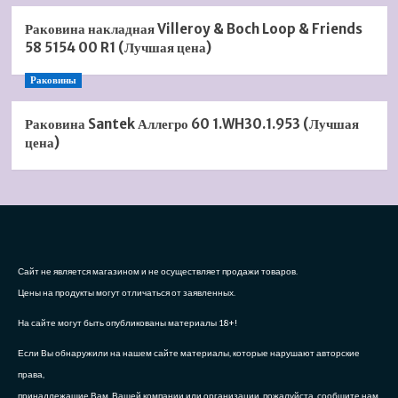
Раковина накладная Villeroy & Boch Loop & Friends
58 5154 00 R1 (Лучшая цена)
Раковины
Раковина Santek Аллегро 60 1.WH30.1.953 (Лучшая
цена)
Сайт не является магазином и не осуществляет продажи товаров.
Цены на продукты могут отличаться от заявленных.
На сайте могут быть опубликованы материалы 18+!
Если Вы обнаружили на нашем сайте материалы, которые нарушают авторские
права,
принадлежащие Вам, Вашей компании или организации, пожалуйста, сообщите нам.