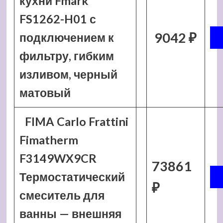
кухни Fmark
FS1262-H01 с
9042 ₽
подключением к
фильтру, гибким
изливом, черный
матовый
FIMA Carlo Frattini
Fimatherm
F3149WX9CR
73861
Термостатический
₽
смеситель для
ванны — внешняя