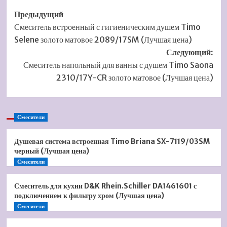
Навигация
Предыдущий
Смеситель встроенный с гигиеническим душем Timo
записи
Selene золото матовое 2089/17SM (Лучшая цена)
Следующий:
Смеситель напольный для ванны с душем Timo Saona
2310/17Y-CR золото матовое (Лучшая цена)
Смесители
Душевая система встроенная Timo Briana SX-7119/03SM
черный (Лучшая цена)
Смесители
Смеситель для кухни D&K Rhein.Schiller DA1461601 с
подключением к фильтру хром (Лучшая цена)
Смесители