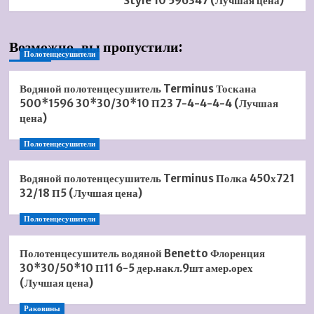
Style 10 596347 (Лучшая цена)
Возможно, вы пропустили:
Полотенцесушители
Водяной полотенцесушитель Terminus Тоскана
500*1596 30*30/30*10 П23 7-4-4-4-4 (Лучшая
цена)
Полотенцесушители
Водяной полотенцесушитель Terminus Полка 450х721
32/18 П5 (Лучшая цена)
Полотенцесушители
Полотенцесушитель водяной Benetto Флоренция
30*30/50*10 П11 6-5 дер.накл.9шт амер.орех
(Лучшая цена)
Раковины