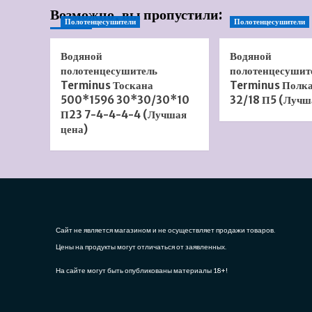
Возможно, вы пропустили:
Полотенцесушители
Полотенцесушители
Водяной
Водяной
полотенцесушитель
полотенцесушит
Terminus Тоскана
Terminus Полк
500*1596 30*30/30*10
32/18 П5 (Лучш
П23 7-4-4-4-4 (Лучшая
цена)
Сайт не является магазином и не осуществляет продажи товаров.
Цены на продукты могут отличаться от заявленных.
На сайте могут быть опубликованы материалы 18+!