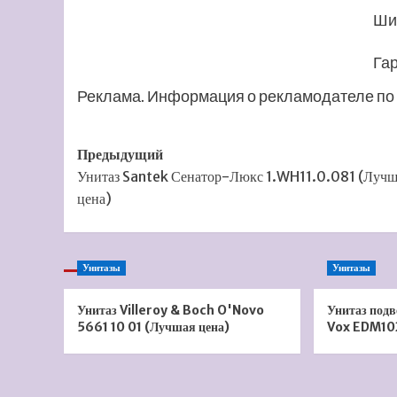
Ши
Га
Реклама. Информация о рекламодателе по 
Навигация
Предыдущий
Унитаз Santek Сенатор-Люкс 1.WH11.0.081 (Лучш
записи
цена)
Унитазы
Унитазы
Унитаз Villeroy & Boch O'Novo
Унитаз под
5661 10 01 (Лучшая цена)
Vox EDM10