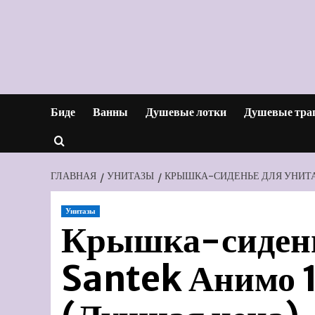
Перейти
к
содержимому
Биде
Ванны
Душевые лотки
Душевые тра
ГЛАВНАЯ
УНИТАЗЫ
КРЫШКА-СИДЕНЬЕ ДЛЯ УНИТАЗ
Унитазы
Крышка-сидень
Santek Анимо 