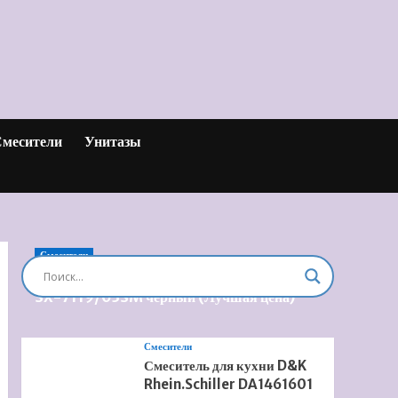
месители
Унитазы
Смесители
Душевая система встроенная Timo Briana
SX-7119/03SM черный (Лучшая цена)
Смесители
Смеситель для кухни D&K
Rhein.Schiller DA1461601