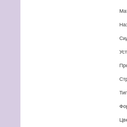
Ма
На
Си
Ус
Пр
Ст
Ти
Фо
Цв