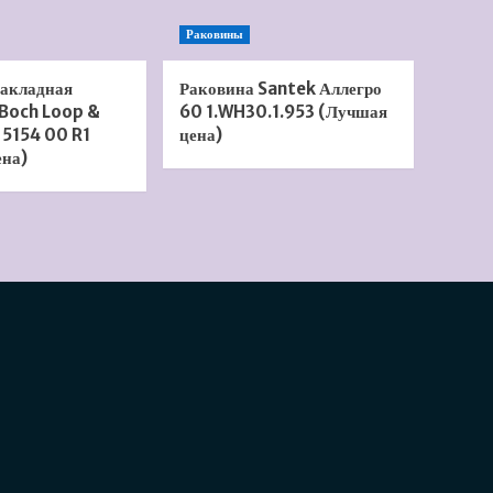
Раковины
накладная
Раковина Santek Аллегро
 Boch Loop &
60 1.WH30.1.953 (Лучшая
 5154 00 R1
цена)
ена)