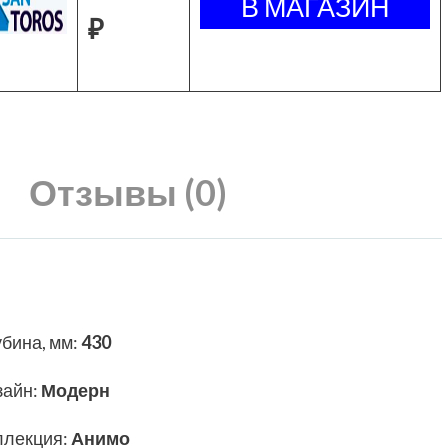
₽
Отзывы (0)
убина, мм
:
430
зайн
:
Модерн
ллекция
:
Анимо