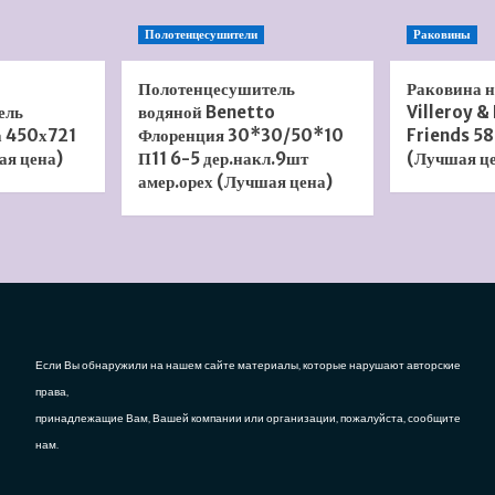
Полотенцесушители
Раковины
Полотенцесушитель
Раковина 
ель
водяной Benetto
Villeroy &
а 450х721
Флоренция 30*30/50*10
Friends 58
ая цена)
П11 6-5 дер.накл.9шт
(Лучшая ц
амер.орех (Лучшая цена)
Если Вы обнаружили на нашем сайте материалы, которые нарушают авторские
права,
принадлежащие Вам, Вашей компании или организации, пожалуйста, сообщите
нам.