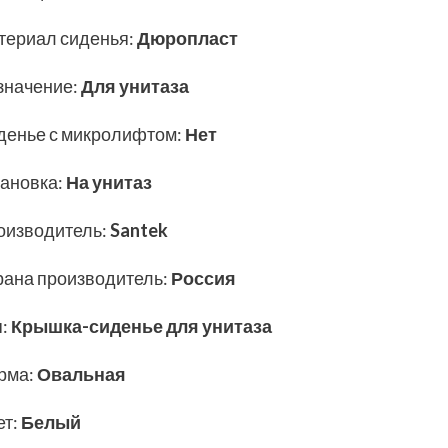
териал сиденья
:
Дюропласт
значение
:
Для унитаза
денье с микролифтом
:
Нет
тановка
:
На унитаз
оизводитель
:
Santek
рана производитель
:
Россия
п
:
Крышка-сиденье для унитаза
рма
:
Овальная
ет
:
Белый