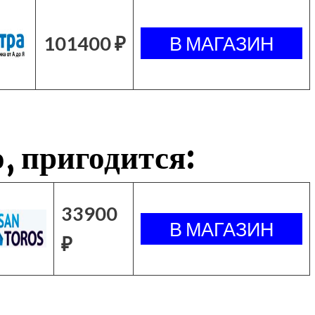
101400 ₽
, пригодится:
33900
₽