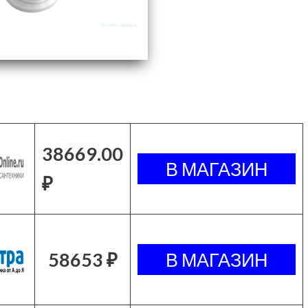
38669.00
₽
58653 ₽