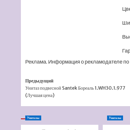
Цв
Ши
Вы
Га
Реклама. Информация о рекламодателе по 
Навигация
Предыдущий
Унитаз подвесной Santek Бореаль 1.WH30.1.977
записи
(Лучшая цена)
Унитазы
Унитазы