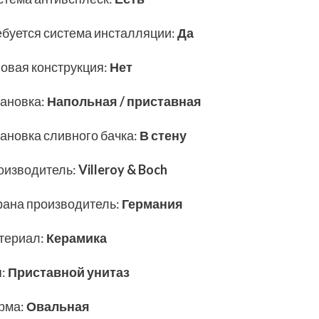
ебуется система инсталляции
:
Да
ловая конструкция
:
Нет
тановка
:
Напольная / приставная
тановка сливного бачка
:
В стену
оизводитель
:
Villeroy & Boch
рана производитель
:
Германия
териал
:
Керамика
п
:
Приставной унитаз
рма
:
Овальная