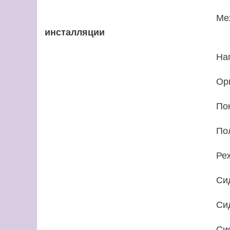
Ме
инсталляции
На
Ор
По
По
Ре
Си
Си
Си