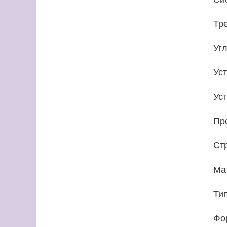
Тр
Уг
Ус
Ус
Пр
Ст
Ма
Ти
Фо