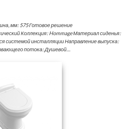
на, мм: 575 Готовое решение
сический Коллекция: Hommage Материал сиденья:
я системой инсталляции Направление выпуска:
мывающего потока: Душевой…