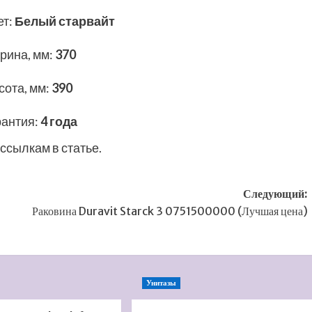
ет
:
Белый старвайт
рина, мм
:
370
сота, мм
:
390
рантия
:
4 года
ссылкам в статье.
Следующий:
Раковина Duravit Starck 3 0751500000 (Лучшая цена)
Унитазы