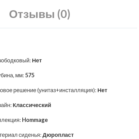
Отзывы (0)
зободковый
:
Нет
убина, мм
:
575
товое решение (унитаз+инсталляция)
:
Нет
зайн
:
Классический
ллекция
:
Hommage
териал сиденья
:
Дюропласт