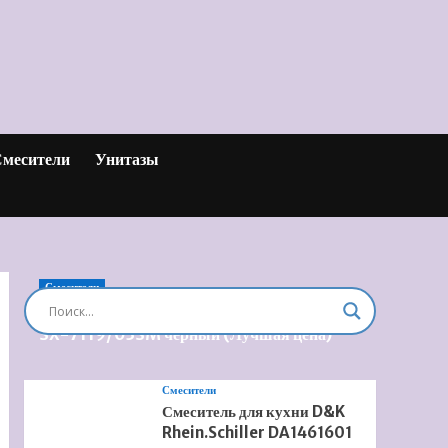
месители
Унитазы
Смесители
Душевая система встроенная Timo Briana
SX-7119/03SM черный (Лучшая цена)
Смесители
Смеситель для кухни D&K
Rhein.Schiller DA1461601