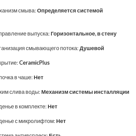
ханизм смыва
:
Определяется системой
правление выпуска
:
Горизонтальное, в стену
ганизация смывающего потока
:
Душевой
крытие
:
CeramicPlus
лочка в чаше
:
Нет
жим слива воды
:
Механизм системы инсталляции
денье в комплекте
:
Нет
денье с микролифтом
:
Нет
стема антивсплеск
:
Есть