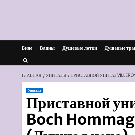
Перейти
к
содержимому
Биде
Ванны
Душевые лотки
Душевые тра
ГЛАВНАЯ
УНИТАЗЫ
ПРИСТАВНОЙ УНИТАЗ VILLERO
Унитазы
Приставной уни
Boch Hommage