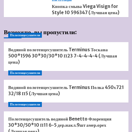
Инсталляции
Кнопка смыва Viega Visign for
Style 10 596347 (Лучшая цена)
Возможно, вы пропустили:
Полотенцесушители
Водяной полотенцесушитель Terminus Тоскана
500*1596 30*30/30*10 П23 7-4-4-4-4 (Лучшая
цена)
Полотенцесушители
Водяной полотенцесушитель Terminus Полка 450х721
32/18 П5 (Лучшая цена)
Полотенцесушители
Полотенцесушитель водяной Benetto Флоренция
30*30/50*10 П11 6-5 дер.накл.9шт амер.орех
(Лучшая цена)