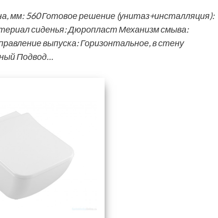
а, мм: 560 Готовое решение (унитаз+инсталляция):
атериал сиденья: Дюропласт Механизм смыва:
авление выпуска: Горизонтальное, в стену
дный Подвод…