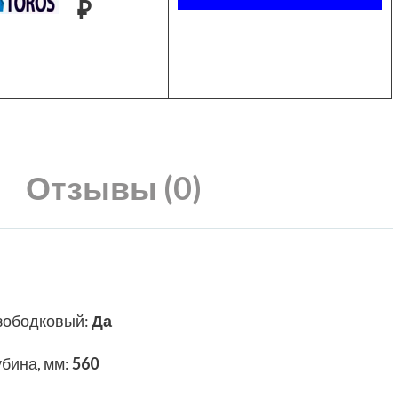
₽
Отзывы (0)
зободковый
:
Да
убина, мм
:
560