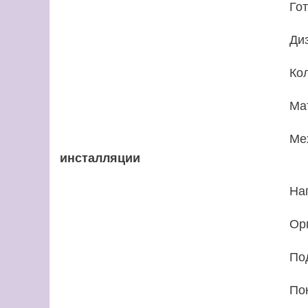
Го
Ди
Ко
Ма
Ме
инсталляции
На
Ор
По
По