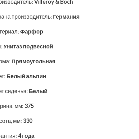
оизводитель
:
Villeroy & Boch
рана производитель
:
Германия
териал
:
Фарфор
п
:
Унитаз подвесной
рма
:
Прямоугольная
ет
:
Белый альпин
ет сиденья
:
Белый
рина, мм
:
375
сота, мм
:
330
рантия
:
4 года