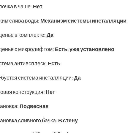
лочка в чаше
:
Нет
жим слива воды
:
Механизм системы инсталляции
денье в комплекте
:
Да
денье с микролифтом
:
Есть, уже установлено
стема антивсплеск
:
Есть
ебуется система инсталляции
:
Да
ловая конструкция
:
Нет
тановка
:
Подвесная
тановка сливного бачка
:
В стену