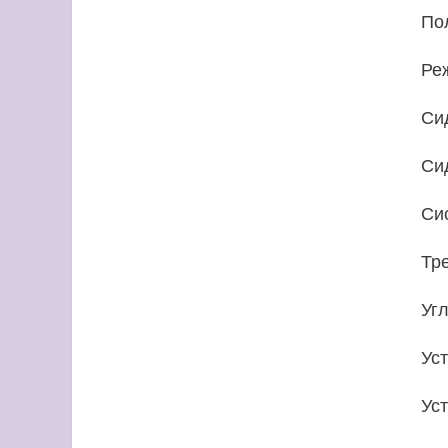
По
Ре
Си
Си
Си
Тр
Уг
Ус
Ус