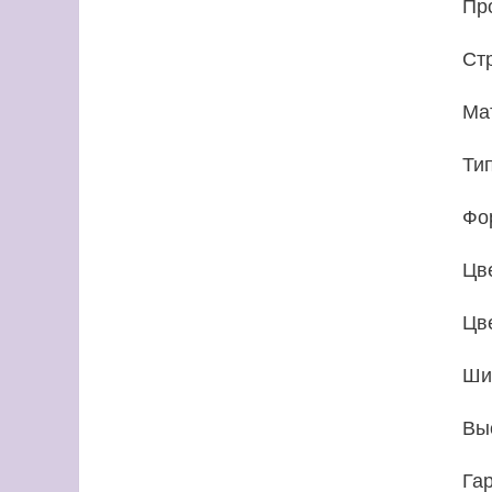
Пр
Ст
Ма
Ти
Фо
Цв
Цв
Ши
Вы
Га