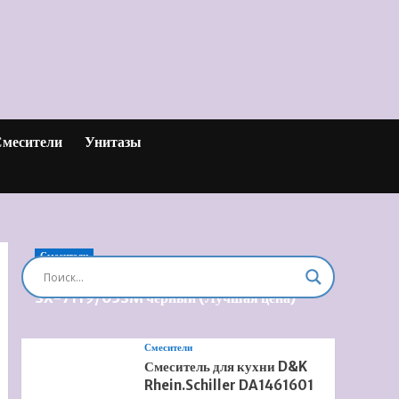
месители
Унитазы
Смесители
Душевая система встроенная Timo Briana
SX-7119/03SM черный (Лучшая цена)
Смесители
Смеситель для кухни D&K
Rhein.Schiller DA1461601