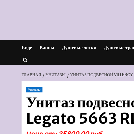
Перейти
к
содержимому
Биде
Ванны
Душевые лотки
Душевые тра
ГЛАВНАЯ
УНИТАЗЫ
УНИТАЗ ПОДВЕСНОЙ VILLEROY 
Унитазы
Унитаз подвесн
Legato 5663 RL
Цена от: 35800.00 руб.