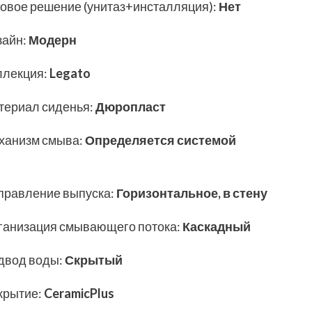
товое решение (унитаз+инсталляция)
:
Нет
зайн
:
Модерн
ллекция
:
Legato
териал сиденья
:
Дюропласт
ханизм смыва
:
Определяется системой
правление выпуска
:
Горизонтальное, в стену
ганизация смывающего потока
:
Каскадный
двод воды
:
Скрытый
крытие
:
CeramicPlus