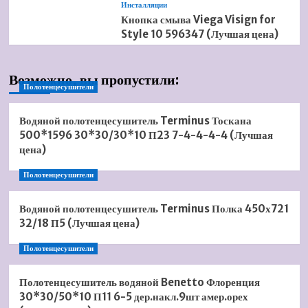
Инсталляции
Кнопка смыва Viega Visign for
Style 10 596347 (Лучшая цена)
Возможно, вы пропустили:
Полотенцесушители
Водяной полотенцесушитель Terminus Тоскана
500*1596 30*30/30*10 П23 7-4-4-4-4 (Лучшая
цена)
Полотенцесушители
Водяной полотенцесушитель Terminus Полка 450х721
32/18 П5 (Лучшая цена)
Полотенцесушители
Полотенцесушитель водяной Benetto Флоренция
30*30/50*10 П11 6-5 дер.накл.9шт амер.орех