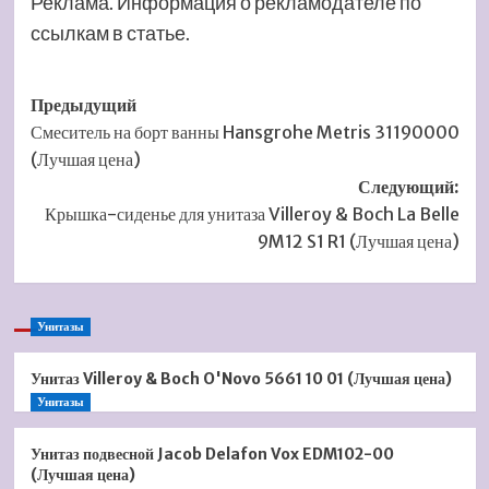
Реклама. Информация о рекламодателе по
ссылкам в статье.
Навигация
Предыдущий
Смеситель на борт ванны Hansgrohe Metris 31190000
записи
(Лучшая цена)
Следующий:
Крышка-сиденье для унитаза Villeroy & Boch La Belle
9M12 S1 R1 (Лучшая цена)
Унитазы
Унитаз Villeroy & Boch O'Novo 5661 10 01 (Лучшая цена)
Унитазы
Унитаз подвесной Jacob Delafon Vox EDM102-00
(Лучшая цена)