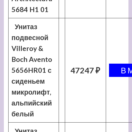
5684 H1 01
Унитаз
подвесной
Villeroy &
Boch Avento
47247 ₽
5656HR01 с
сиденьем
микролифт,
альпийский
белый
Унитаз