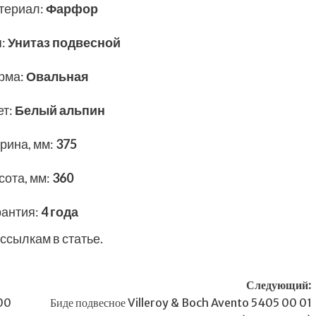
териал
:
Фарфор
п
:
Унитаз подвесной
рма
:
Овальная
ет
:
Белый альпин
рина, мм
:
375
сота, мм
:
360
рантия
:
4 года
ссылкам в статье.
Следующий:
00
Биде подвесное Villeroy & Boch Avento 5405 00 01