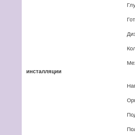
Гл
Го
Ди
Ко
Ме
инсталляции
На
Ор
По
По