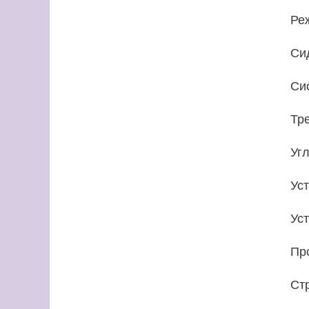
Ре
Си
Си
Тр
Уг
Ус
Ус
Пр
Ст