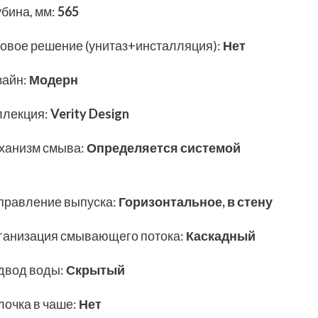
убина, мм
:
565
товое решение (унитаз+инсталляция)
:
Нет
зайн
:
Модерн
ллекция
:
Verity Design
ханизм смыва
:
Определяется системой
правление выпуска
:
Горизонтальное, в стену
ганизация смывающего потока
:
Каскадный
двод воды
:
Скрытый
лочка в чаше
:
Нет