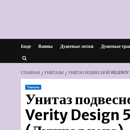
Перейти
к
содержимому
Биде
Ванны
Душевые лотки
Душевые тра
ГЛАВНАЯ
УНИТАЗЫ
УНИТАЗ ПОДВЕСНОЙ VILLEROY &
Унитазы
Унитаз подвесн
Verity Design 