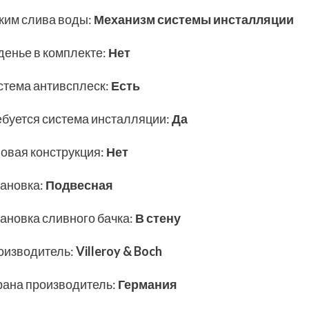
жим слива воды
:
Механизм системы инсталляции
денье в комплекте
:
Нет
стема антивсплеск
:
Есть
ебуется система инсталляции
:
Да
ловая конструкция
:
Нет
тановка
:
Подвесная
тановка сливного бачка
:
В стену
оизводитель
:
Villeroy & Boch
рана производитель
:
Германия