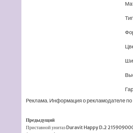
Ма
Ти
Фо
Цв
Ши
Вы
Га
Реклама. Информация о рекламодателе по 
Навигация
Предыдущий
Приставной унитаз Duravit Happy D.2 21590900
записи