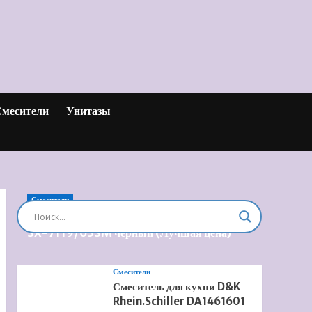
месители
Унитазы
Смесители
Душевая система встроенная Timo Briana
SX-7119/03SM черный (Лучшая цена)
Смесители
Смеситель для кухни D&K
Rhein.Schiller DA1461601