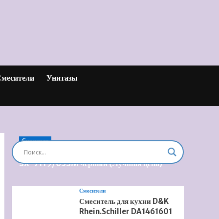
месители
Унитазы
Смесители
Душевая система встроенная Timo Briana
SX-7119/03SM черный (Лучшая цена)
Смесители
Смеситель для кухни D&K
Rhein.Schiller DA1461601