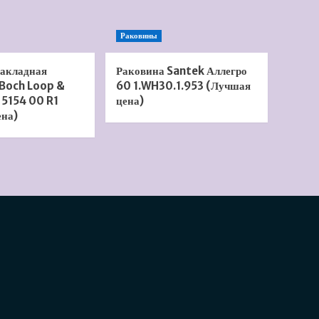
Раковины
накладная
Раковина Santek Аллегро
 Boch Loop &
60 1.WH30.1.953 (Лучшая
 5154 00 R1
цена)
ена)