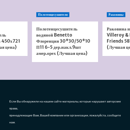
Полотенцесушители
Раковины
Полотенцесушитель
Раковина 
ель
водяной Benetto
Villeroy &
а 450х721
Флоренция 30*30/50*10
Friends 58
ая цена)
П11 6-5 дер.накл.9шт
(Лучшая ц
амер.орех (Лучшая цена)
Если Вы обнаружили на нашем сайте материалы, которые нарушают авторские
права,
принадлежащие Вам, Вашей компании или организации, пожалуйста, сообщите
нам.