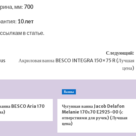
рина, мм
:
700
рантия
:
10 лет
ссылкам в статье.
Следующий:
lus
Акриловая ванна BESCO INTEGRA 150×75 R (Лучшая
цена)
Ванны
ванна BESCO Aria 170
Чугунная ванна Jacob Delafon
на)
Melanie 170х70 E2925-00 (с
отверстиями для ручек) (Лучшая
цена)