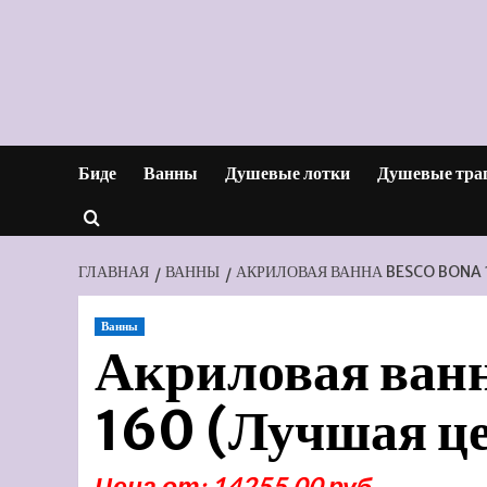
Перейти
к
содержимому
Биде
Ванны
Душевые лотки
Душевые тра
ГЛАВНАЯ
ВАННЫ
АКРИЛОВАЯ ВАННА BESCO BONA 
Ванны
Акриловая ван
160 (Лучшая ц
Цена от: 14255.00 руб.