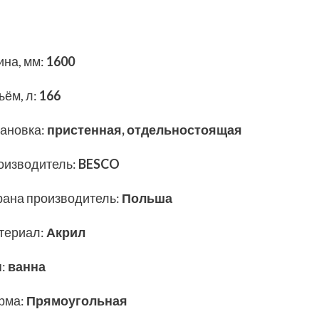
ина, мм
:
1600
ъём, л
:
166
тановка
:
пристенная, отдельностоящая
оизводитель
:
BESCO
рана производитель
:
Польша
териал
:
Акрил
п
:
ванна
рма
:
Прямоугольная