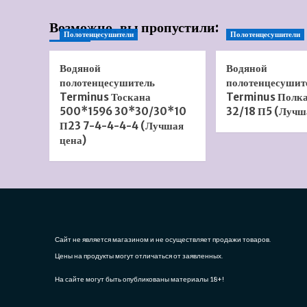
Возможно, вы пропустили:
Полотенцесушители
Полотенцесушители
Водяной
Водяной
полотенцесушитель
полотенцесушит
Terminus Тоскана
Terminus Полк
500*1596 30*30/30*10
32/18 П5 (Лучш
П23 7-4-4-4-4 (Лучшая
цена)
Сайт не является магазином и не осуществляет продажи товаров.
Цены на продукты могут отличаться от заявленных.
На сайте могут быть опубликованы материалы 18+!