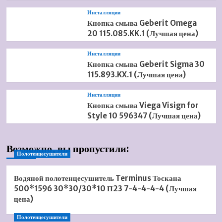
Инсталляции
Кнопка смыва Geberit Omega
20 115.085.KK.1 (Лучшая цена)
Инсталляции
Кнопка смыва Geberit Sigma 30
115.893.KX.1 (Лучшая цена)
Инсталляции
Кнопка смыва Viega Visign for
Style 10 596347 (Лучшая цена)
Возможно, вы пропустили:
Полотенцесушители
Водяной полотенцесушитель Terminus Тоскана
500*1596 30*30/30*10 П23 7-4-4-4-4 (Лучшая
цена)
Полотенцесушители