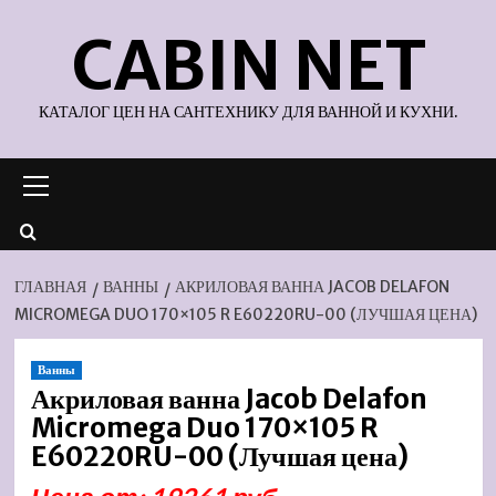
Перейти
CABIN NET
к
содержимому
КАТАЛОГ ЦЕН НА САНТЕХНИКУ ДЛЯ ВАННОЙ И КУХНИ.
Основное
меню
ГЛАВНАЯ
ВАННЫ
АКРИЛОВАЯ ВАННА JACOB DELAFON
MICROMEGA DUO 170×105 R E60220RU-00 (ЛУЧШАЯ ЦЕНА)
Ванны
Акриловая ванна Jacob Delafon
Micromega Duo 170×105 R
E60220RU-00 (Лучшая цена)