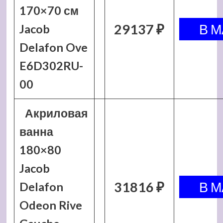
170×70 см
29137 ₽
Jacob
Delafon Ove
E6D302RU-
00
Акриловая
ванна
180×80
Jacob
31816 ₽
Delafon
Odeon Rive