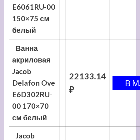
E6061RU-00
150×75 см
белый
Ванна
акриловая
Jacob
22133.14
Delafon Ove
₽
E6D302RU-
00 170×70
см белый
Jacob