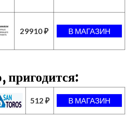
29910 ₽
, пригодится:
512 ₽