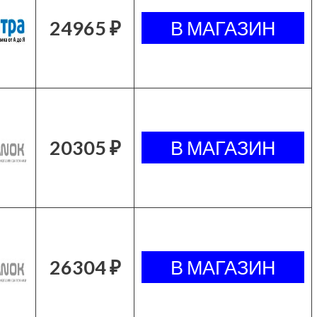
24965 ₽
20305 ₽
26304 ₽