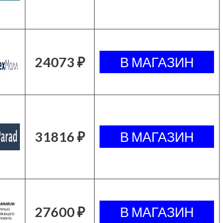
24073 ₽
31816 ₽
27600 ₽