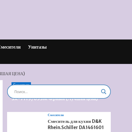
месители
Унитазы
ЧШАЯ ЦЕНА)
Смесители
Душевая система встроенная Timo Briana
SX-7119/03SM черный (Лучшая цена)
Смесители
Смеситель для кухни D&K
Rhein.Schiller DA1461601