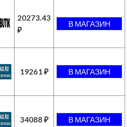
20273.43
₽
19261 ₽
34088 ₽