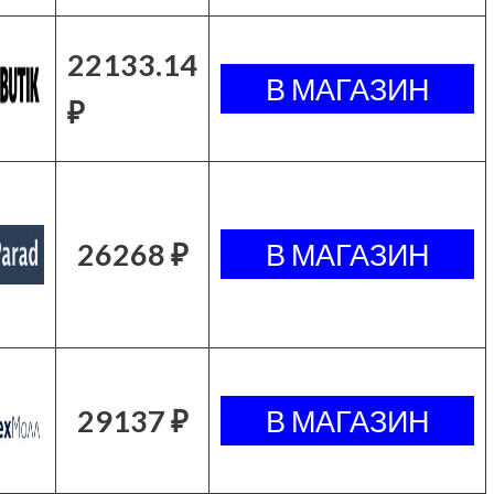
22133.14
₽
26268 ₽
29137 ₽