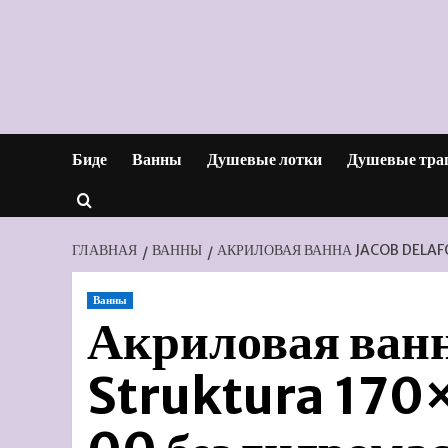
Перейти
к
содержимому
Биде
Ванны
Душевые лотки
Душевые тра
ГЛАВНАЯ
ВАННЫ
АКРИЛОВАЯ ВАННА JACOB DELA
Ванны
Акриловая ванн
Struktura 17