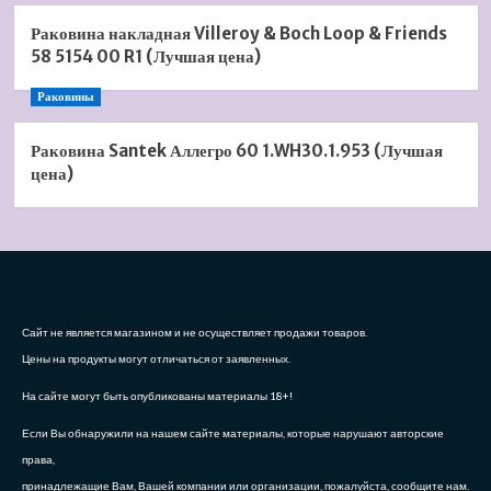
Раковина накладная Villeroy & Boch Loop & Friends
58 5154 00 R1 (Лучшая цена)
Раковины
Раковина Santek Аллегро 60 1.WH30.1.953 (Лучшая
цена)
Сайт не является магазином и не осуществляет продажи товаров.
Цены на продукты могут отличаться от заявленных.
На сайте могут быть опубликованы материалы 18+!
Если Вы обнаружили на нашем сайте материалы, которые нарушают авторские
права,
принадлежащие Вам, Вашей компании или организации, пожалуйста, сообщите нам.