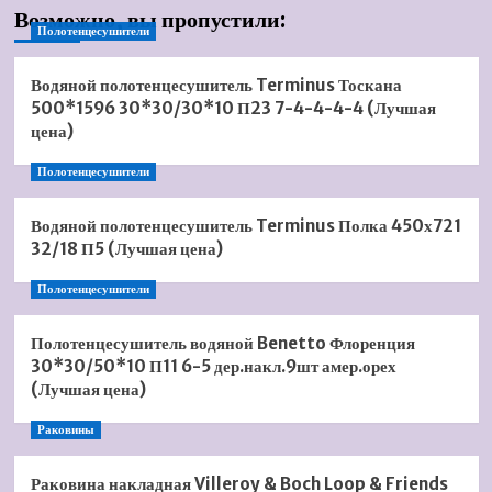
Возможно, вы пропустили:
Полотенцесушители
Водяной полотенцесушитель Terminus Тоскана
500*1596 30*30/30*10 П23 7-4-4-4-4 (Лучшая
цена)
Полотенцесушители
Водяной полотенцесушитель Terminus Полка 450х721
32/18 П5 (Лучшая цена)
Полотенцесушители
Полотенцесушитель водяной Benetto Флоренция
30*30/50*10 П11 6-5 дер.накл.9шт амер.орех
(Лучшая цена)
Раковины
Раковина накладная Villeroy & Boch Loop & Friends