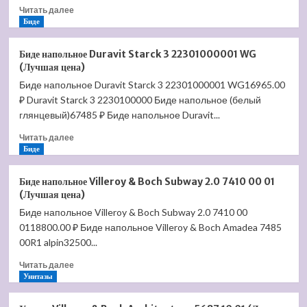
Прочитать
Читать далее
больше
Биде
о
Биде
Биде напольное Duravit Starck 3 22301000001 WG
напольное
(Лучшая цена)
Villeroy
Биде напольное Duravit Starck 3 22301000001 WG16965.00
&
₽ Duravit Starck 3 2230100000 Биде напольное (белый
Boch
O'Novo
глянцевый)67485 ₽ Биде напольное Duravit...
5461
Прочитать
Читать далее
00
больше
Биде
01
о
(Лучшая
Биде
цена)
Биде напольное Villeroy & Boch Subway 2.0 7410 00 01
напольное
(Лучшая цена)
Duravit
Биде напольное Villeroy & Boch Subway 2.0 7410 00
Starck
0118800.00 ₽ Биде напольное Villeroy & Boch Amadea 7485
3
22301000001
00R1 alpin32500...
WG
Прочитать
Читать далее
(Лучшая
больше
Унитазы
цена)
о
Биде