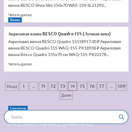
Parallel
ванна BESCO Shea Slim 150x70 WAS-150-SL21293...
150х70
Прочитать
Читать далее
E2946-
больше
Ванны
00
о
(без
Акриловая
отверстий
Акриловая ванна BESCO Quadro 155 (Лучшая цена)
ванна
для
Акриловая ванна BESCO Quadro 15518917.00 ₽ Акриловая
BESCO
ручек)
ванна BESCO Quadro 155 WAQ-155-PK18936 ₽ Акриловая
Shea
(Лучшая
150×70
ванна Besco Quadro 155x70 см WAQ-155-PK22278...
цена)
(Лучшая
Прочитать
Читать далее
цена)
больше
о
Акриловая
Пагинация
ванна
Назад
1
…
71
72
73
74
75
76
77
…
109
BESCO
записей
Далее
Quadro
155
(Лучшая
Смесители
цена)
Душевая система встроенная Timo Briana SX-
7119/03SM черный (Лучшая цена)