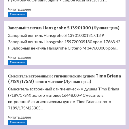
цена)
Прочитать
Читать далее
больше
Смесители
о
Унитаз
Запорный вентиль Hansgrohe S 13901000 (Лучшая цена)
Santek
Запорный вентиль Hansgrohe S 139010001817.13 ₽
Версаль
Запорный вентиль Hansgrohe 15972000S130 хром 17663.42
1.WH30.2.406
(Лучшая
₽ Запорный вентиль Hansgrohe Citterio M 34960000 хром...
цена)
Прочитать
Читать далее
больше
Смесители
о
Запорный
Смеситель встроенный с гигиеническим душем Timo Briana
вентиль
(7189/17SM) золото матовое (Лучшая цена)
Hansgrohe
Смеситель встроенный с гигиеническим душем Timo Briana
S
(7189/17SM) золото матовое16448.00 ₽ Смеситель
13901000
(Лучшая
встроенный с гигиеническим душем Timo Briana золото
цена)
7189/17SM25305...
Прочитать
Читать далее
больше
Смесители
о