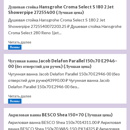
Смеситель
Душевая стойка Hansgrohe Croma Select S 180 2 Jet
встроенный
Showerpipe 27255400 (Лучшая цена)
с
Душевая стойка Hansgrohe Croma Select S 180 2 Jet
гигиеническим
Showerpipe 2725540072203.25 ₽ Душевая стойка Hansgrohe
душем
Timo
Croma Select 280 Reno 1jet...
Briana
Прочитать
Читать далее
(7189/17SM)
больше
Ванны
золото
о
матовое
Душевая
(Лучшая
Чугунная ванна Jacob Delafon Parallel 150х70 E2946-
стойка
цена)
00 (без отверстий для ручек) (Лучшая цена)
Hansgrohe
Чугунная ванна Jacob Delafon Parallel 150х70 E2946-00 (без
Croma
отверстий для ручек)43990.00 ₽ Чугунная ванна Jacob
Select
S
Delafon Parallel 150x70 E2946-00 без...
180
Прочитать
Читать далее
2
больше
Ванны
Jet
о
Showerpipe
Чугунная
27255400
Акриловая ванна BESCO Shea 150×70 (Лучшая цена)
ванна
(Лучшая
Акриловая ванна BESCO Shea 150x7014311.00 ₽ Акриловая
Jacob
цена)
ванна BESCO Shea 150x70 WAS-150-PK14325 ₽ Акриловая
Delafon