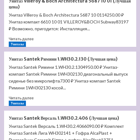
Унитаз Villeroy & Boch Architectura 5687 10 01 (Лучшая
напольное
цена)
Villeroy
Унитаз Villeroy & Boch Architectura 5687 10 0114250.00 ₽
&
Унитаз компакт 6610 10 01 VILLEROY&BOCH Subway83197
Boch
Subway
₽ Возможно, пригодится: Инсталляция...
2.0
Прочитать
Читать далее
7410
больше
Унитазы
00
о
01
Унитаз
(Лучшая
Унитаз Santek Римини 1.WH30.2.130 (Лучшая цена)
Villeroy
цена)
Унитаз Santek Римини 1.WH30.2.1304950.00 ₽ Унитаз-
&
компакт Santek Римини 1WH302130 диагональный выпуск
Boch
Architectura
сиденье без микролифта7300 ₽ Унитаз-компакт Santek
5687
Римини 1WH302130 косой...
10
Прочитать
01
Читать далее
больше
Унитазы
(Лучшая
о
цена)
Унитаз
Унитаз Santek Версаль 1.WH30.2.406 (Лучшая цена)
Santek
Унитаз Santek Версаль 1.WH30.2.4066090.00 ₽ Комплект
Римини
Унитаз Santek Лига WH302141 + Гофра AlcaPlast +
1.WH30.2.130
(Лучшая
Рукомойник Cersanit Sigma + сифон AlcaPlast13751...