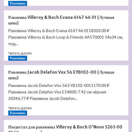
больше
Раковины
о
Умывальник
Раковина Villeroy & Boch Evana 6147 46 01 (Лучшая
подвесной
цена)
прямоугольный
Раковина Villeroy & Boch Evana 6147 46 0118303.00 ₽
(отверстие
Раковина Villeroy & Boch Loop & Friends 4A570001 54х34 см,
под
смеситель
под...
R)
Прочитать
Читать далее
Element
больше
Раковины
375*215*100мм
о
CN5007
Раковина
(Лучшая
Раковина Jacob Delafon Vox 56 EYB102-00 (Лучшая
Villeroy
цена)
цена)
&
Раковина Jacob Delafon Vox 56 EYB102-0011170.00 ₽
Boch
Раковина Jacob Delafon Vox E14800-7 42 см чёрная
Evana
6147
20346.77 ₽ Раковина Jacob Delafon...
46
Прочитать
Читать далее
01
больше
Раковины
(Лучшая
о
цена)
Раковина
Пьедестал для раковины Villeroy & Boch O'Novo 5265 00
Jacob