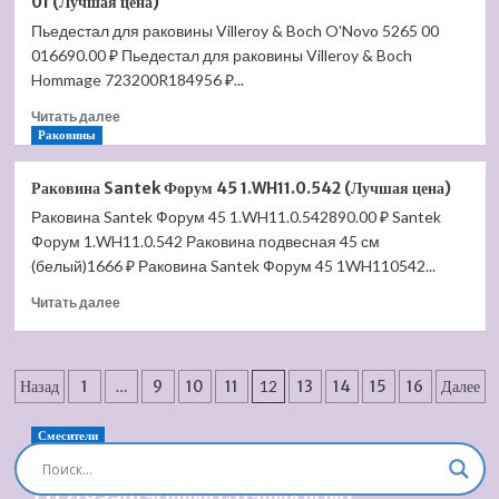
01 (Лучшая цена)
Delafon
Пьедестал для раковины Villeroy & Boch O'Novo 5265 00
Vox
016690.00 ₽ Пьедестал для раковины Villeroy & Boch
56
EYB102-
Hommage 723200R184956 ₽...
00
Прочитать
Читать далее
(Лучшая
больше
Раковины
цена)
о
Пьедестал
Раковина Santek Форум 45 1.WH11.0.542 (Лучшая цена)
для
Раковина Santek Форум 45 1.WH11.0.542890.00 ₽ Santek
раковины
Форум 1.WH11.0.542 Раковина подвесная 45 см
Villeroy
&
(белый)1666 ₽ Раковина Santek Форум 45 1WH110542...
Boch
Прочитать
Читать далее
O'Novo
больше
5265
о
00
Раковина
01
Пагинация
Santek
Назад
1
…
9
10
11
12
13
14
15
16
Далее
(Лучшая
Форум
цена)
записей
45
Смесители
1.WH11.0.542
Душевая система встроенная Timo Briana SX-
(Лучшая
7119/03SM черный (Лучшая цена)
цена)