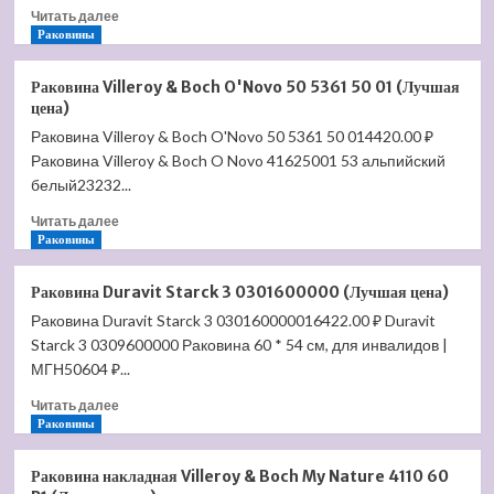
Прочитать
Читать далее
больше
Раковины
о
Раковина
Раковина Villeroy & Boch O'Novo 50 5361 50 01 (Лучшая
Jacob
цена)
Delafon
Раковина Villeroy & Boch O'Novo 50 5361 50 014420.00 ₽
Vox
Раковина Villeroy & Boch O Novo 41625001 53 альпийский
80
EVC112-
белый23232...
00
Прочитать
Читать далее
(Лучшая
больше
Раковины
цена)
о
Раковина
Раковина Duravit Starck 3 0301600000 (Лучшая цена)
Villeroy
Раковина Duravit Starck 3 030160000016422.00 ₽ Duravit
&
Starck 3 0309600000 Раковина 60 * 54 см, для инвалидов |
Boch
O'Novo
МГН50604 ₽...
50
Прочитать
Читать далее
5361
больше
Раковины
50
о
01
Раковина
(Лучшая
Раковина накладная Villeroy & Boch My Nature 4110 60
Duravit
цена)