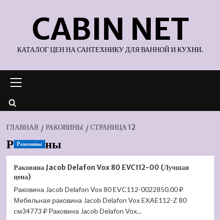
Перейти
CABIN NET
к
содержимому
КАТАЛОГ ЦЕН НА САНТЕХНИКУ ДЛЯ ВАННОЙ И КУХНИ.
Основное
меню
ГЛАВНАЯ
РАКОВИНЫ
СТРАНИЦА 12
Раковины
Раковины
Раковина Jacob Delafon Vox 80 EVC112-00 (Лучшая
цена)
Раковина Jacob Delafon Vox 80 EVC112-0022850.00 ₽
Мебельная раковина Jacob Delafon Vox EXAE112-Z 80
см34773 ₽ Раковина Jacob Delafon Vox...