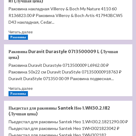
R1 (Лучшая цена)
Starck
Раковина накладная Villeroy & Boch My Nature 4110 60
3
R136823.00 ₽ Раковина Villeroy & Boch Artis 417943BCW5
0301600000
(Лучшая
D43 накладная, Cedar...
цена)
Прочитать
Читать далее
больше
Раковины
о
Раковина
Раковина Duravit Durastyle 0713500009 L (Лучшая
накладная
цена)
Villeroy
Раковина Duravit Durastyle 0713500009 L6962.00 ₽
&
Раковина 50x22 см Duravit DuraStyle 071350000918763 ₽
Boch
My
Duravit DuraStyle 071350 00 09 Раковина подвесная...
Nature
Прочитать
Читать далее
4110
больше
Раковины
60
о
R1
Раковина
(Лучшая
Пьедестал для раковины Santek Нео 1.WH30.2.182
Duravit
цена)
(Лучшая цена)
Durastyle
Пьедестал для раковины Santek Нео 1.WH30.2.1821290.00 ₽
0713500009
Пьедестал для раковины Santek Нео 1WH3021823042 ₽
L
(Лучшая
Пьедестал для раковины Santek Нео 1WH302182...