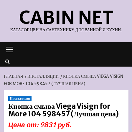
Перейти
CABIN NET
к
содержимому
КАТАЛОГ ЦЕН НА САНТЕХНИКУ ДЛЯ ВАННОЙ И КУХНИ.
Основное
меню
ГЛАВНАЯ
ИНСТАЛЛЯЦИИ
КНОПКА СМЫВА VIEGA VISIGN
FOR MORE 104 598457 (ЛУЧШАЯ ЦЕНА)
Инсталляции
Кнопка смыва Viega Visign for
More 104 598457 (Лучшая цена)
Цена от: 9831 руб.