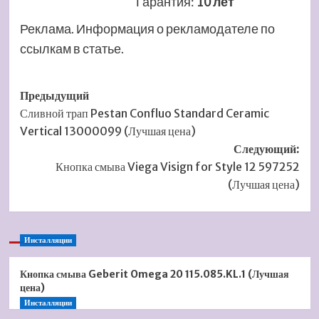
Гарантия
:
10 лет
Реклама. Информация о рекламодателе по
ссылкам в статье.
Навигация
Предыдущий
Сливной трап Pestan Confluo Standard Ceramic
записи
Vertical 13000099 (Лучшая цена)
Следующий:
Кнопка смыва Viega Visign for Style 12 597252
(Лучшая цена)
Инсталляции
Кнопка смыва Geberit Omega 20 115.085.KL.1 (Лучшая
цена)
Инсталляции