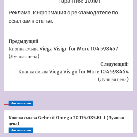
Гарантия
:
10 лет
Реклама. Информация о рекламодателе по
ссылкам в статье.
Навигация
Предыдущий
Кнопка смыва Viega Visign for More 104 598457
записи
(Лучшая цена)
Следующий:
Кнопка смыва Viega Visign for More 104 598464
(Лучшая цена)
Инсталляции
Кнопка смыва Geberit Omega 20 115.085.KL.1 (Лучшая
цена)
Инсталляции