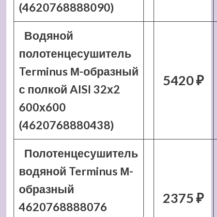
(4620768888090)
Водяной
полотенцесушитель
Terminus М-образный
5420 ₽
с полкой AISI 32х2
600х600
(4620768880438)
Полотенцесушитель
водяной Terminus М-
образный
2375 ₽
4620768888076