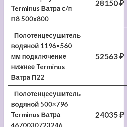
28150 ₽
Terminus Ватра с/п
П8 500х800
Полотенцесушитель
водяной 1196×560
52563 ₽
мм подключение
нижнее Terminus
Ватра П22
Полотенцесушитель
водяной 500×796
24035 ₽
Terminus Ватра
4670030723246