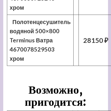
хром
Полотенцесушитель
водяной 500×800
28150 ₽
Terminus Ватра
4670078529503
хром
Возможно,
пригодится: