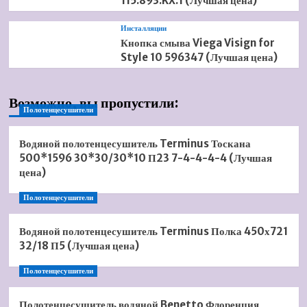
115.893.KX.1 (Лучшая цена)
Инсталляции
Кнопка смыва Viega Visign for
Style 10 596347 (Лучшая цена)
Возможно, вы пропустили:
Полотенцесушители
Водяной полотенцесушитель Terminus Тоскана
500*1596 30*30/30*10 П23 7-4-4-4-4 (Лучшая
цена)
Полотенцесушители
Водяной полотенцесушитель Terminus Полка 450х721
32/18 П5 (Лучшая цена)
Полотенцесушители
Полотенцесушитель водяной Benetto Флоренция