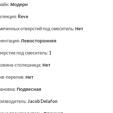
зайн
:
Модерн
ллекция
:
Reve
меченных отверстий под смеситель
:
Нет
иентация
:
Левосторонняя
верстие под смеситель
:
1
ковина-столешница
:
Нет
ив-перелив
:
Нет
тановка
:
Подвесная
оизводитель
:
Jacob Delafon