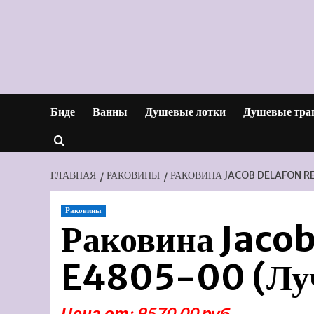
Перейти
к
содержимому
Биде
Ванны
Душевые лотки
Душевые тра
ГЛАВНАЯ
РАКОВИНЫ
РАКОВИНА JACOB DELAFON R
Раковины
Раковина Jacob
E4805-00 (Лу
Цена от: 9570.00 руб.