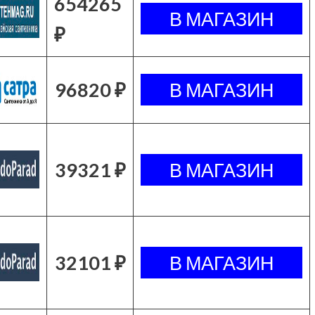
654265
₽
96820 ₽
39321 ₽
32101 ₽