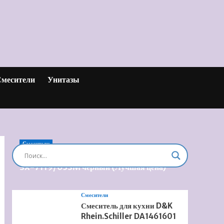
месители
Унитазы
Смесители
Душевая система встроенная Timo Briana
SX-7119/03SM черный (Лучшая цена)
Смесители
Смеситель для кухни D&K
Rhein.Schiller DA1461601