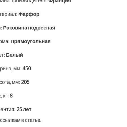
рана производитель
:
Франция
териал
:
Фарфор
п
:
Раковина подвесная
рма
:
Прямоугольная
ет
:
Белый
рина, мм
:
450
сота, мм
:
205
, кг
:
8
рантия
:
25 лет
ссылкам в статье.