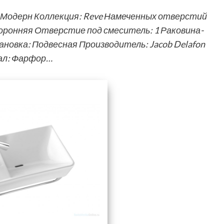
: Модерн Коллекция: Reve Намеченных отверстий
ронняя Отверстие под смеситель: 1 Раковина-
новка: Подвесная Производитель: Jacob Delafon
ал: Фарфор…