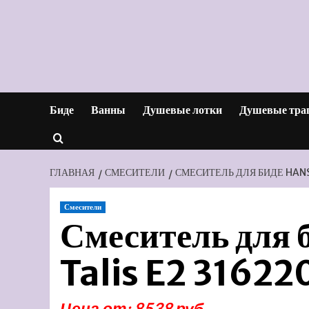
Перейти
к
содержимому
Биде
Ванны
Душевые лотки
Душевые тра
ГЛАВНАЯ
СМЕСИТЕЛИ
СМЕСИТЕЛЬ ДЛЯ БИДЕ HANS
Смесители
Смеситель для
Talis E2 31622
Цена от: 8538 руб.