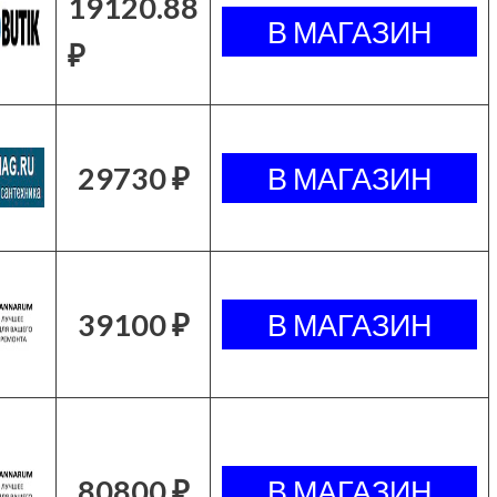
19120.88
₽
29730 ₽
39100 ₽
80800 ₽