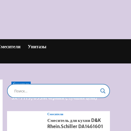
месители
Унитазы
Смесители
Душевая система встроенная Timo Briana
SX-7119/03SM черный (Лучшая цена)
Смесители
Смеситель для кухни D&K
Rhein.Schiller DA1461601