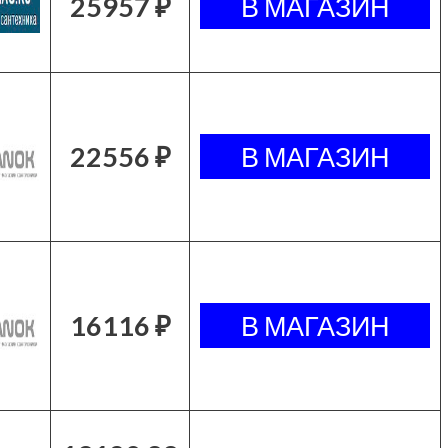
25957 ₽
22556 ₽
16116 ₽