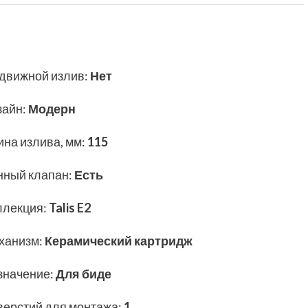
движной излив
:
Нет
зайн
:
Модерн
ина излива, мм
:
115
нный клапан
:
Есть
ллекция
:
Talis E2
ханизм
:
Керамический картридж
значение
:
Для биде
верстий для монтажа
:
1