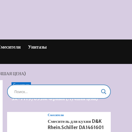
месители
Унитазы
УЧШАЯ ЦЕНА)
Смесители
Душевая система встроенная Timo Briana
SX-7119/03SM черный (Лучшая цена)
Смесители
Смеситель для кухни D&K
Rhein.Schiller DA1461601