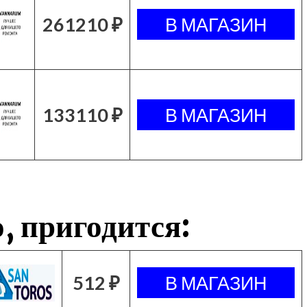
261210 ₽
133110 ₽
, пригодится:
512 ₽