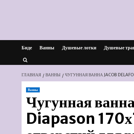
Перейти
к
содержимому
Биде
Ванны
Душевые лотки
Душевые тра
ГЛАВНАЯ
ВАННЫ
ЧУГУННАЯ ВАННА JACOB DELAFON
Ванны
Чугунная ванна
Diapason 170х