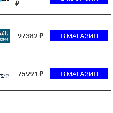
₽
97382 ₽
75991 ₽