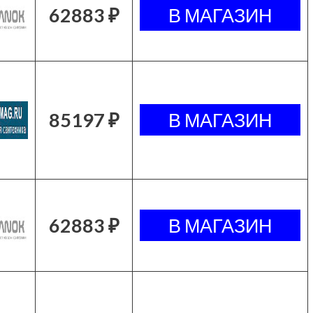
62883 ₽
85197 ₽
62883 ₽