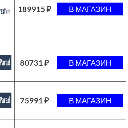
189915 ₽
80731 ₽
75991 ₽