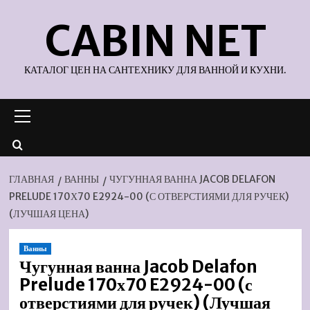
Перейти
CABIN NET
к
содержимому
КАТАЛОГ ЦЕН НА САНТЕХНИКУ ДЛЯ ВАННОЙ И КУХНИ.
Основное
меню
ГЛАВНАЯ
ВАННЫ
ЧУГУННАЯ ВАННА JACOB DELAFON
PRELUDE 170Х70 E2924-00 (С ОТВЕРСТИЯМИ ДЛЯ РУЧЕК)
(ЛУЧШАЯ ЦЕНА)
Ванны
Чугунная ванна Jacob Delafon
Prelude 170х70 E2924-00 (с
отверстиями для ручек) (Лучшая