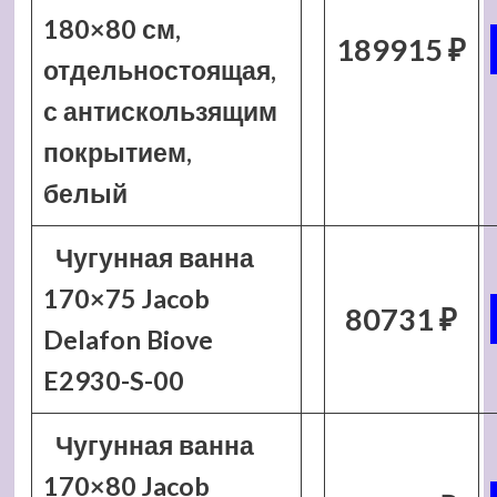
180×80 см,
189915 ₽
отдельностоящая,
с антискользящим
покрытием,
белый
Чугунная ванна
170×75 Jacob
80731 ₽
Delafon Biove
E2930-S-00
Чугунная ванна
170×80 Jacob