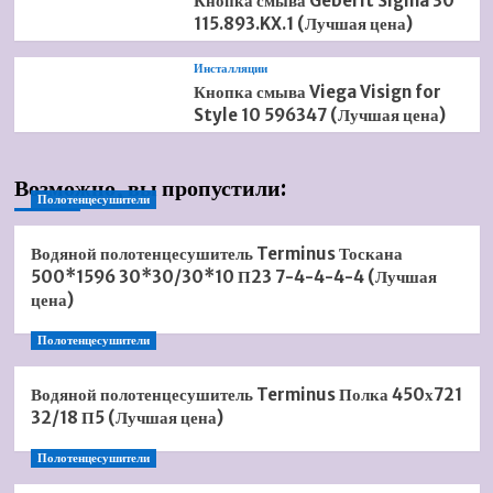
Кнопка смыва Geberit Sigma 30
115.893.KX.1 (Лучшая цена)
Инсталляции
Кнопка смыва Viega Visign for
Style 10 596347 (Лучшая цена)
Возможно, вы пропустили:
Полотенцесушители
Водяной полотенцесушитель Terminus Тоскана
500*1596 30*30/30*10 П23 7-4-4-4-4 (Лучшая
цена)
Полотенцесушители
Водяной полотенцесушитель Terminus Полка 450х721
32/18 П5 (Лучшая цена)
Полотенцесушители