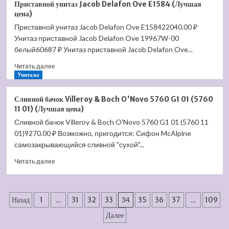
(Лучшая
Приставной унитаз Jacob Delafon Ove E1584 (Лучшая
напольное
цена)
цена)
Duravit
Приставной унитаз Jacob Delafon Ove E158422040.00 ₽
D-
Унитаз приставной Jacob Delafon Ove 19967W-00
Code
22411000002
белый60687 ₽ Унитаз приставной Jacob Delafon Ove...
(Лучшая
Прочитать
Читать далее
цена)
больше
Унитазы
о
Приставной
Сливной бачок Villeroy & Boch O'Novo 5760 G1 01 (5760
унитаз
11 01) (Лучшая цена)
Jacob
Сливной бачок Villeroy & Boch O'Novo 5760 G1 01 (5760 11
Delafon
01)9270.00 ₽ Возможно, пригодится: Сифон McAlpine
Ove
E1584
самозакрывающийся сливной "сухой"...
(Лучшая
Прочитать
Читать далее
цена)
больше
о
Сливной
Пагинация
бачок
Назад
1
…
31
32
33
34
35
36
37
…
109
Villeroy
записей
Далее
&
Boch