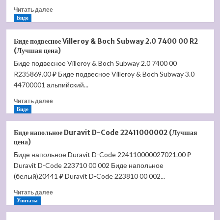
7102
Прочитать
Читать далее
A1
больше
Биде
R2
о
(Лучшая
Раковина
цена)
Биде подвесное Villeroy & Boch Subway 2.0 7400 00 R2
Villeroy
(Лучшая цена)
&
Биде подвесное Villeroy & Boch Subway 2.0 7400 00
Boch
R235869.00 ₽ Биде подвесное Villeroy & Boch Subway 3.0
Venticello
80
44700001 альпийский...
4104
Прочитать
Читать далее
8L
больше
Биде
R1
о
(Лучшая
Биде
цена)
Биде напольное Duravit D-Code 22411000002 (Лучшая
подвесное
цена)
Villeroy
Биде напольное Duravit D-Code 224110000027021.00 ₽
&
Duravit D-Code 223710 00 002 Биде напольное
Boch
Subway
(белый)20441 ₽ Duravit D-Code 223810 00 002...
2.0
Прочитать
Читать далее
7400
больше
Унитазы
00
о
R2
Биде