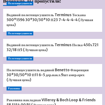
Возможно, вы пропустили:
Полотенцесушители
Водяной полотенцесушитель Terminus Тоскана
500*1596 30*30/30*10 П23 7-4-4-4-4 (Лучшая
цена)
Полотенцесушители
Водяной полотенцесушитель Terminus Полка 450х721
32/18 П5 (Лучшая цена)
Полотенцесушители
Полотенцесушитель водяной Benetto Флоренция
30*30/50*10 П11 6-5 дер.накл.9шт амер.орех
(Лучшая цена)
Раковины
Раковина накладная Villeroy & Boch Loop & Friends
58 5154 00 R1 (Лучшая цена)