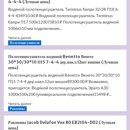
4-4-4 (Лучшая цена)
Benetto
Водяной полотенцесушитель Terminus Капри 32/28 П18 6-
Римини
4-4-434910.00 ₽ Водяной полотенцесушитель Terminus
30*30/10*30
П28
Капри П17 500х120073850 ₽ Полотенцесушитель водяной
7-
1006x510 мм подключение...
7-
Прочитать
7-
Читать далее
больше
Полотенцесушители
7
о
(Лучшая
Водяной
цена)
Полотенцесушитель водяной Benetto Венето
полотенцесушитель
30*30/30*10 П15 7-4-4 дер.накл.12шт вишня (Лучшая
Terminus
цена)
Капри
Полотенцесушитель водяной Benetto Венето 30*30/30*10
32/28
П15 7-4-4 дер.накл.12шт вишня89300.00 ₽ Возможно,
П18
6-
пригодится: Водяной полотенцесушитель Эрато A30
4-
1000х500х200 (универсальное подключение)15498 ₽...
4-
Прочитать
4
Читать далее
больше
Раковины
(Лучшая
о
цена)
Полотенцесушитель
Раковина Jacob Delafon Vox 80 EB2104-DD2 (Лучшая
водяной
цена)