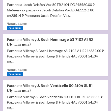
Benetto
Раковина Jacob Delafon Vox 80 EB2104-DD248560.00 ₽
Венето
Мебельная раковина Jacob Delafon Vox EXAE112-Z 80
30*30/30*10
П15
см28514 ₽ Раковина Jacob Delafon Vox...
7-
Прочитать
Читать далее
4-
больше
Раковины
4
о
дер.накл.12шт
Раковина
вишня
Раковина Villeroy & Boch Hommage 63 7102 A1 R2
Jacob
(Лучшая
(Лучшая цена)
Delafon
цена)
Раковина Villeroy & Boch Hommage 63 7102 A1 R246832.00 ₽
Vox
Раковина Villeroy & Boch Loop & Friends 4A570001 54х34
80
EB2104-
см,...
DD2
Прочитать
Читать далее
(Лучшая
больше
Раковины
цена)
о
Раковина
Раковина Villeroy & Boch Venticello 80 4104 8L R1
Villeroy
(Лучшая цена)
&
Раковина Villeroy & Boch Venticello 80 4104 8L R139385.00 ₽
Boch
Раковина Villeroy & Boch Loop & Friends 4A570001 54х34
Hommage
63
см,...