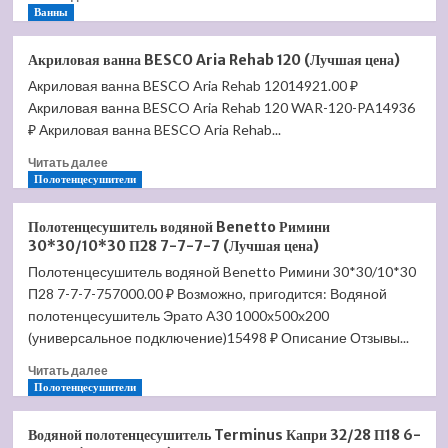
больше
Ванны
о
Акриловая
Акриловая ванна BESCO Aria Rehab 120 (Лучшая цена)
ванна
Акриловая ванна BESCO Aria Rehab 12014921.00 ₽
BESCO
Акриловая ванна BESCO Aria Rehab 120 WAR-120-PA14936
Rima
140
₽ Акриловая ванна BESCO Aria Rehab...
P
Прочитать
Читать далее
(Лучшая
больше
Полотенцесушители
цена)
о
Акриловая
Полотенцесушитель водяной Benetto Римини
ванна
30*30/10*30 П28 7-7-7-7 (Лучшая цена)
BESCO
Полотенцесушитель водяной Benetto Римини 30*30/10*30
Aria
П28 7-7-7-757000.00 ₽ Возможно, пригодится: Водяной
Rehab
120
полотенцесушитель Эрато A30 1000х500х200
(Лучшая
(универсальное подключение)15498 ₽ Описание Отзывы...
цена)
Прочитать
Читать далее
больше
Полотенцесушители
о
Полотенцесушитель
Водяной полотенцесушитель Terminus Капри 32/28 П18 6-
водяной