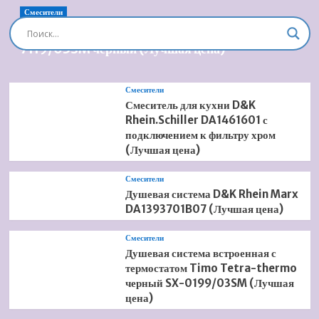
O'Novo
Смесители
5760
Душевая система встроенная Timo Briana SX-
G1
7119/03SM черный (Лучшая цена)
01
(5760
11
Смесители
01)
Смеситель для кухни D&K
(Лучшая
Rhein.Schiller DA1461601 с
цена)
подключением к фильтру хром
(Лучшая цена)
Смесители
Душевая система D&K Rhein Marx
DA1393701B07 (Лучшая цена)
Смесители
Душевая система встроенная с
термостатом Timo Tetra-thermo
черный SX-0199/03SM (Лучшая
цена)