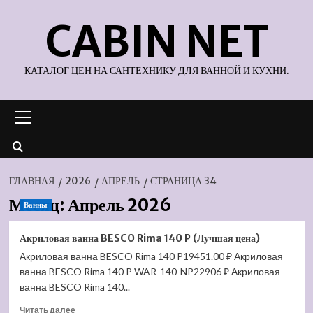
Перейти
CABIN NET
к
содержимому
КАТАЛОГ ЦЕН НА САНТЕХНИКУ ДЛЯ ВАННОЙ И КУХНИ.
Основное
меню
ГЛАВНАЯ
2026
АПРЕЛЬ
СТРАНИЦА 34
Месяц:
Апрель 2026
Ванны
Акриловая ванна BESCO Rima 140 P (Лучшая цена)
Акриловая ванна BESCO Rima 140 P19451.00 ₽ Акриловая
ванна BESCO Rima 140 P WAR-140-NP22906 ₽ Акриловая
ванна BESCO Rima 140...
Прочитать
Читать далее