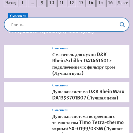
Пагинация
гарнитур
Назад
1
…
9
10
11
12
13
14
15
16
Далее
Hansgrohe
записей
Croma
Смесители
110
Душевая система встроенная Timo Briana SX-
Select
7119/03SM черный (Лучшая цена)
S
Vario
26562400
(Лучшая
Смесители
цена)
Смеситель для кухни D&K
Rhein.Schiller DA1461601 с
подключением к фильтру хром
(Лучшая цена)
Смесители
Душевая система D&K Rhein Marx
DA1393701B07 (Лучшая цена)
Смесители
Душевая система встроенная с
термостатом Timo Tetra-thermo
черный SX-0199/03SM (Лучшая