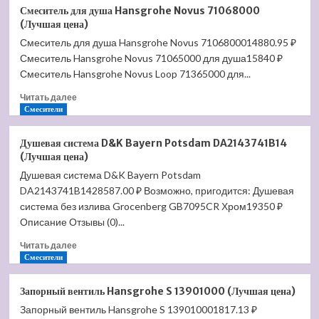
Смеситель
Смеситель для душа Hansgrohe Novus 71068000
для
(Лучшая цена)
душа
Смеситель для душа Hansgrohe Novus 7106800014880.95 ₽
Hansgrohe
Смеситель Hansgrohe Novus 71065000 для душа15840 ₽
Talis
S
Смеситель Hansgrohe Novus Loop 71365000 для...
72606000
Прочитать
Читать далее
(Лучшая
больше
Смесители
цена)
о
Смеситель
Душевая система D&K Bayern Potsdam DA2143741B14
для
(Лучшая цена)
душа
Душевая система D&K Bayern Potsdam
Hansgrohe
DA2143741B1428587.00 ₽ Возможно, пригодится: Душевая
Novus
71068000
система без излива Grocenberg GB7095CR Хром19350 ₽
(Лучшая
Описание Отзывы (0)...
цена)
Прочитать
Читать далее
больше
Смесители
о
Душевая
Запорный вентиль Hansgrohe S 13901000 (Лучшая цена)
система
Запорный вентиль Hansgrohe S 139010001817.13 ₽
D&K