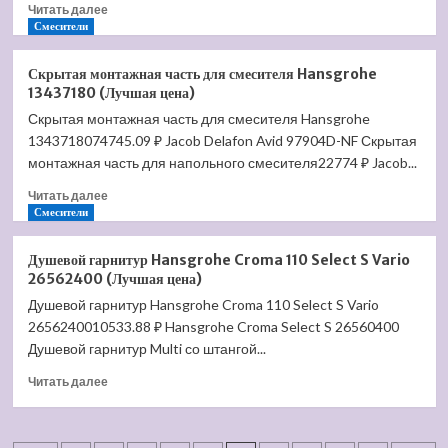
Прочитать
Читать далее
(7189/17SM)
больше
Смесители
золото
о
матовое
Душевая
(Лучшая
Скрытая монтажная часть для смесителя Hansgrohe
стойка
цена)
13437180 (Лучшая цена)
Hansgrohe
Скрытая монтажная часть для смесителя Hansgrohe
Croma
1343718074745.09 ₽ Jacob Delafon Avid 97904D-NF Скрытая
Select
S
монтажная часть для напольного смесителя22774 ₽ Jacob...
180
Прочитать
Читать далее
2
больше
Смесители
Jet
о
Showerpipe
Скрытая
27255400
Душевой гарнитур Hansgrohe Croma 110 Select S Vario
монтажная
(Лучшая
26562400 (Лучшая цена)
часть
цена)
Душевой гарнитур Hansgrohe Croma 110 Select S Vario
для
2656240010533.88 ₽ Hansgrohe Croma Select S 26560400
смесителя
Hansgrohe
Душевой гарнитур Multi со штангой...
13437180
Прочитать
Читать далее
(Лучшая
больше
цена)
о
Душевой