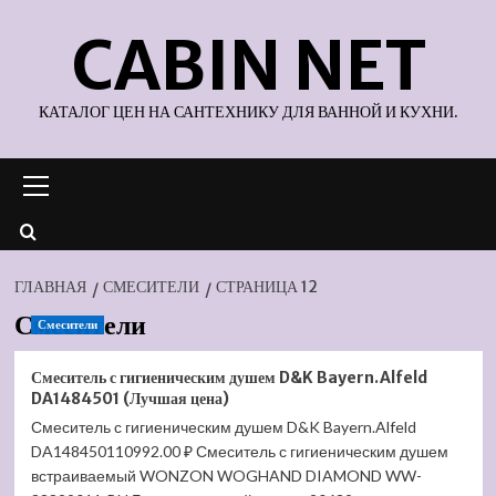
Перейти
CABIN NET
к
содержимому
КАТАЛОГ ЦЕН НА САНТЕХНИКУ ДЛЯ ВАННОЙ И КУХНИ.
Основное
меню
ГЛАВНАЯ
СМЕСИТЕЛИ
СТРАНИЦА 12
Смесители
Смесители
Смеситель с гигиеническим душем D&K Bayern.Alfeld
DA1484501 (Лучшая цена)
Смеситель с гигиеническим душем D&K Bayern.Alfeld
DA148450110992.00 ₽ Смеситель с гигиеническим душем
встраиваемый WONZON WOGHAND DIAMOND WW-