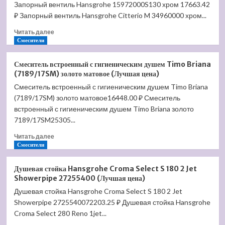
Запорный вентиль Hansgrohe 15972000S130 хром 17663.42
Bayern
Potsdam
₽ Запорный вентиль Hansgrohe Citterio M 34960000 хром...
DA2143741B14
Прочитать
Читать далее
(Лучшая
больше
Смесители
цена)
о
Запорный
Смеситель встроенный с гигиеническим душем Timo Briana
вентиль
(7189/17SM) золото матовое (Лучшая цена)
Hansgrohe
Смеситель встроенный с гигиеническим душем Timo Briana
S
(7189/17SM) золото матовое16448.00 ₽ Смеситель
13901000
(Лучшая
встроенный с гигиеническим душем Timo Briana золото
цена)
7189/17SM25305...
Прочитать
Читать далее
больше
Смесители
о
Смеситель
Душевая стойка Hansgrohe Croma Select S 180 2 Jet
встроенный
Showerpipe 27255400 (Лучшая цена)
с
Душевая стойка Hansgrohe Croma Select S 180 2 Jet
гигиеническим
Showerpipe 2725540072203.25 ₽ Душевая стойка Hansgrohe
душем
Timo
Croma Select 280 Reno 1jet...
Briana