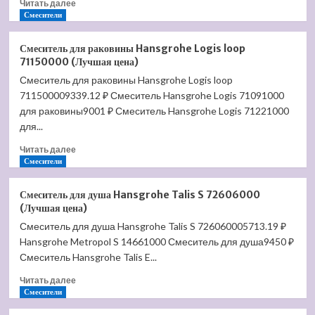
Прочитать
цена)
Читать далее
больше
Смесители
о
Потолочное
Смеситель для раковины Hansgrohe Logis loop
подсоединение
71150000 (Лучшая цена)
для
Смеситель для раковины Hansgrohe Logis loop
душа
711500009339.12 ₽ Смеситель Hansgrohe Logis 71091000
Hansgrohe
27418000
для раковины9001 ₽ Смеситель Hansgrohe Logis 71221000
(Лучшая
для...
цена)
Прочитать
Читать далее
больше
Смесители
о
Смеситель
Смеситель для душа Hansgrohe Talis S 72606000
для
(Лучшая цена)
раковины
Смеситель для душа Hansgrohe Talis S 726060005713.19 ₽
Hansgrohe
Hansgrohe Metropol S 14661000 Смеситель для душа9450 ₽
Logis
loop
Смеситель Hansgrohe Talis E...
71150000
Прочитать
Читать далее
(Лучшая
больше
Смесители
цена)
о