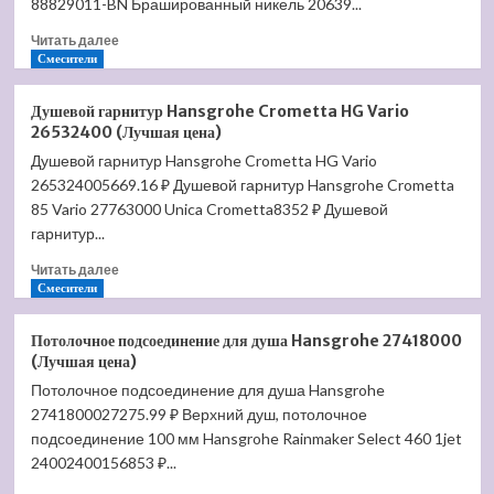
88829011-BN Брашированный никель 20639...
Прочитать
Читать далее
больше
Смесители
о
Смеситель
Душевой гарнитур Hansgrohe Crometta HG Vario
с
26532400 (Лучшая цена)
гигиеническим
Душевой гарнитур Hansgrohe Crometta HG Vario
душем
265324005669.16 ₽ Душевой гарнитур Hansgrohe Crometta
D&K
Bayern.Alfeld
85 Vario 27763000 Unica Crometta8352 ₽ Душевой
DA1484501
гарнитур...
(Лучшая
Прочитать
цена)
Читать далее
больше
Смесители
о
Душевой
Потолочное подсоединение для душа Hansgrohe 27418000
гарнитур
(Лучшая цена)
Hansgrohe
Потолочное подсоединение для душа Hansgrohe
Crometta
2741800027275.99 ₽ Верхний душ, потолочное
HG
Vario
подсоединение 100 мм Hansgrohe Rainmaker Select 460 1jet
26532400
24002400156853 ₽...
(Лучшая