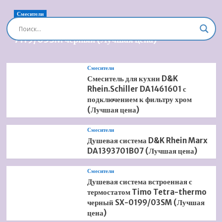
гигиеническим
записей
душем
Смесители
Hansgrohe
Душевая система встроенная Timo Briana SX-
Novus
7119/03SM черный (Лучшая цена)
71144000
(Лучшая
цена)
Смесители
Смеситель для кухни D&K
Rhein.Schiller DA1461601 с
подключением к фильтру хром
(Лучшая цена)
Смесители
Душевая система D&K Rhein Marx
DA1393701B07 (Лучшая цена)
Смесители
Душевая система встроенная с
термостатом Timo Tetra-thermo
черный SX-0199/03SM (Лучшая
цена)