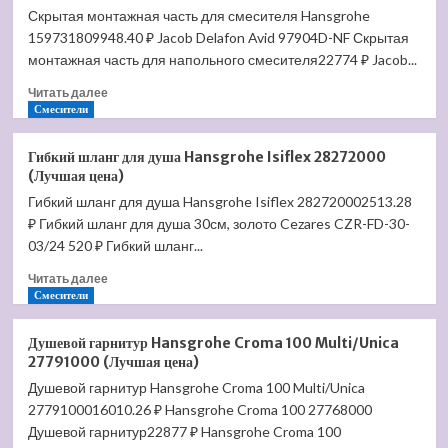
Скрытая монтажная часть для смесителя Hansgrohe
душем
159731809948.40 ₽ Jacob Delafon Avid 97904D-NF Скрытая
D&K
Bayern.Alfeld
монтажная часть для напольного смесителя22774 ₽ Jacob...
DA1484541
Прочитать
Читать далее
(Лучшая
больше
Смесители
цена)
о
Скрытая
Гибкий шланг для душа Hansgrohe Isiflex 28272000
монтажная
(Лучшая цена)
часть
Гибкий шланг для душа Hansgrohe Isiflex 282720002513.28
для
₽ Гибкий шланг для душа 30см, золото Cezares CZR-FD-30-
смесителя
Hansgrohe
03/24 520 ₽ Гибкий шланг...
15973180
Прочитать
Читать далее
(Лучшая
больше
Смесители
цена)
о
Гибкий
Душевой гарнитур Hansgrohe Croma 100 Multi/Unica
шланг
27791000 (Лучшая цена)
для
Душевой гарнитур Hansgrohe Croma 100 Multi/Unica
душа
2779100016010.26 ₽ Hansgrohe Croma 100 27768000
Hansgrohe
Isiflex
Душевой гарнитур22877 ₽ Hansgrohe Croma 100
28272000