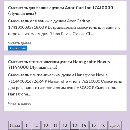
Держатель
Смеситель для ванны с душем Axor Carlton 17410000
для
(Лучшая цена)
верхнего
Смеситель для ванны с душем Axor Carlton
душа
1741000085918.00 ₽ Встраиваемый смеситель для ванны с
Hansgrohe
27411000
переключателем для R-box Ravak Classic CL...
(Лучшая
Прочитать
Читать далее
цена)
больше
Смесители
о
Смеситель
Смеситель с гигиеническим душем Hansgrohe Novus
для
71144000 (Лучшая цена)
ванны
Смеситель с гигиеническим душем Hansgrohe Novus
с
7114400016726.64 ₽ Hansgrohe Finoris 76210000 Смеситель
душем
Axor
для раковины с гигиеническим душем50690 ₽ Смеситель
Carlton
Hansgrohe...
17410000
Прочитать
(Лучшая
Читать далее
больше
цена)
о
Смеситель
Пагинация
с
Назад
1
…
10
11
12
13
14
15
16
Далее