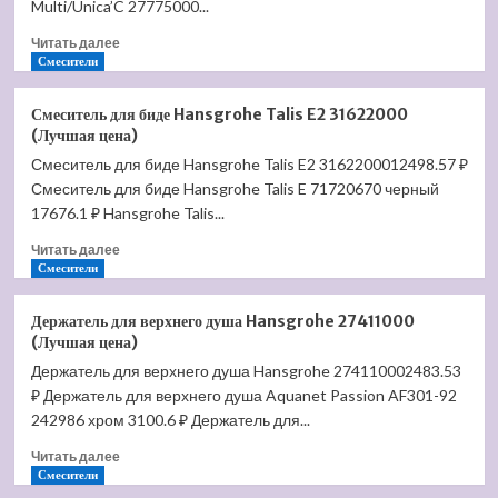
Multi/Unica’C 27775000...
(Лучшая
Прочитать
цена)
Читать далее
больше
Смесители
о
Душевой
Смеситель для биде Hansgrohe Talis E2 31622000
гарнитур
(Лучшая цена)
Hansgrohe
Смеситель для биде Hansgrohe Talis E2 3162200012498.57 ₽
Croma
Смеситель для биде Hansgrohe Talis E 71720670 черный
100
Multi/Unica
17676.1 ₽ Hansgrohe Talis...
27791000
Прочитать
Читать далее
(Лучшая
больше
Смесители
цена)
о
Смеситель
Держатель для верхнего душа Hansgrohe 27411000
для
(Лучшая цена)
биде
Держатель для верхнего душа Hansgrohe 274110002483.53
Hansgrohe
₽ Держатель для верхнего душа Aquanet Passion AF301-92
Talis
E2
242986 хром 3100.6 ₽ Держатель для...
31622000
Прочитать
Читать далее
(Лучшая
больше
Смесители
цена)
о