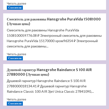
Прочитать
Читать далее
больше
Смесители
о
Смеситель
Смеситель для раковины Hansgrohe PuraVida 15081000
для
(Лучшая цена)
душа
Смеситель для раковины Hansgrohe PuraVida
Hansgrohe
1508100059776.08 ₽ Электронный смеситель для раковины
Metris
E
Hansgrohe PuraVida 15170000 хром96354 ₽ Электронный
31675000
смеситель для раковины...
(Лучшая
Прочитать
цена)
Читать далее
больше
Смесители
о
Смеситель
Душевой гарнитур Hansgrohe Raindance S 100 AIR
для
27880000 (Лучшая цена)
раковины
Душевой гарнитур Hansgrohe Raindance S 100 AIR
Hansgrohe
2788000018134.41 ₽ Душевой гарнитур Hansgrohe
PuraVida
15081000
Raindance Classic 100 AIR 3jet Unica Classic 27841090,...
(Лучшая
Прочитать
Читать далее
цена)
больше
Смесители
о