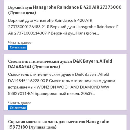
Душевой
Верхний душ Hansgrohe Raindance E 420 AIR 27373000
гарнитур
(Лучшая цена)
Hansgrohe
Верхний душ Hansgrohe Raindance E 420 AIR
Raindance
27373000126483.91 ₽ Верхний душ Hansgrohe Raindance E
S
100
Air 27371000114307 ₽ Верхний душ Hansgrohe...
AIR
Прочитать
Читать далее
27880000
больше
Смесители
(Лучшая
о
цена)
Верхний
Смеситель с гигиеническим душем D&K Bayern.Alfeld
душ
DA1484541 (Лучшая цена)
Hansgrohe
Смеситель с гигиеническим душем D&K Bayern.Alfeld
Raindance
DA14845416928.00 ₽ Смеситель с гигиеническим душем
E
420
встраиваемый WONZON WOGHAND DIAMOND WW-
AIR
88829011-BN Брашированный никель 20639...
27373000
Прочитать
(Лучшая
Читать далее
больше
Смесители
цена)
о
Смеситель
Скрытая монтажная часть для смесителя Hansgrohe
с
15973180 (Лучшая цена)
гигиеническим